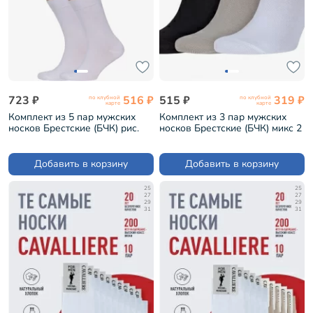
723 ₽
516 ₽
515 ₽
319 ₽
по клубной
по клубной
карте
карте
Комплект из 5 пар мужских
Комплект из 3 пар мужских
носков Брестские (БЧК) рис.
носков Брестские (БЧК) микс 2
000, БЕЛЫЕ (5-14С2122)
(3-14С2124)
Добавить в корзину
Добавить в корзину
25
25
27
27
29
29
31
31