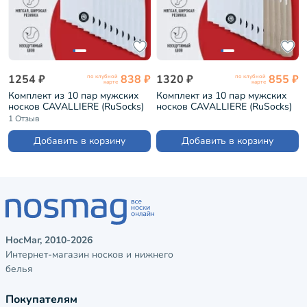
1254 ₽
838 ₽
1320 ₽
855 ₽
по клубной
по клубной
карте
карте
Комплект из 10 пар мужских
Комплект из 10 пар мужских
носков CAVALLIERE (RuSocks)
носков CAVALLIERE (RuSocks)
БЕЛЫЕ (С-330/1-10)
микс 1 (С-330/1-10)
1 Отзыв
Добавить в корзину
Добавить в корзину
НосМаг, 2010-2026
Интернет-магазин носков и нижнего
белья
Покупателям