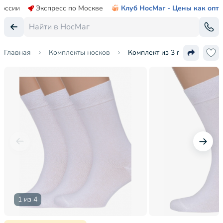
России
Экспресс по Москве
Клуб НосМаг - Цены как опт
Главная
Комплекты носков
Комплект из 3 пар мужских 
1 из 4