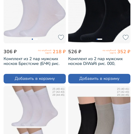
306 ₽
218 ₽
526 ₽
352 ₽
по клубной
по клубной
карте
карте
Комплект из 2 пар мужских
Комплект из 2 пар мужских
носков Брестские (БЧК) рис.
носков DiWaRi рис. 000,
000, БЕЛЫЕ (2-14С2122)
ЧЕРНЫЕ (2-5С-08СП)
Добавить в корзину
Добавить в корзину
25 (40-41)
25 (40-41)
27 (42-43)
27 (42-43)
29 (44-45)
29 (44-45)