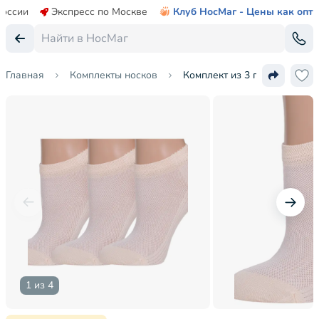
России
Экспресс по Москве
Клуб НосМаг - Цены как опт
Главная
Комплекты носков
Комплект из 3 пар женских 
1 из 4