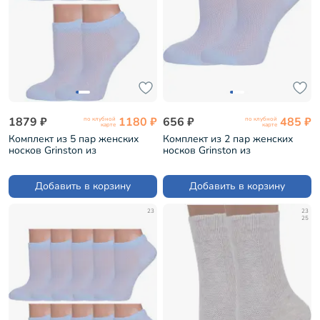
1879 ₽
1180 ₽
656 ₽
485 ₽
по клубной
по клубной
карте
карте
Комплект из 5 пар женских
Комплект из 2 пар женских
носков Grinston из
носков Grinston из
микромодала ГОЛУБЫЕ (5-
микромодала ГОЛУБЫЕ (2-
17D3)
17D3)
Добавить в корзину
Добавить в корзину
23
23
25