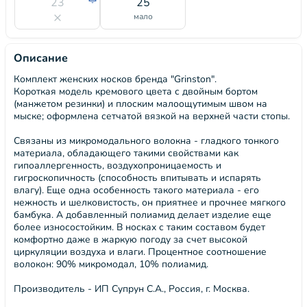
23
25
мало
Описание
Комплект женских носков бренда "Grinston".
Короткая модель кремового цвета с двойным бортом
(манжетом резинки) и плоским малоощутимым швом на
мыске; оформлена сетчатой вязкой на верхней части стопы.
Связаны из микромодального волокна - гладкого тонкого
материала, обладающего такими свойствами как
гипоаллергенность, воздухопроницаемость и
гигроскопичность (способность впитывать и испарять
влагу). Еще одна особенность такого материала - его
нежность и шелковистость, он приятнее и прочнее мягкого
бамбука. А добавленный полиамид делает изделие еще
более износостойким. В носках с таким составом будет
комфортно даже в жаркую погоду за счет высокой
циркуляции воздуха и влаги. Процентное соотношение
волокон: 90% микромодал, 10% полиамид.
Производитель - ИП Супрун С.А., Россия, г. Москва.