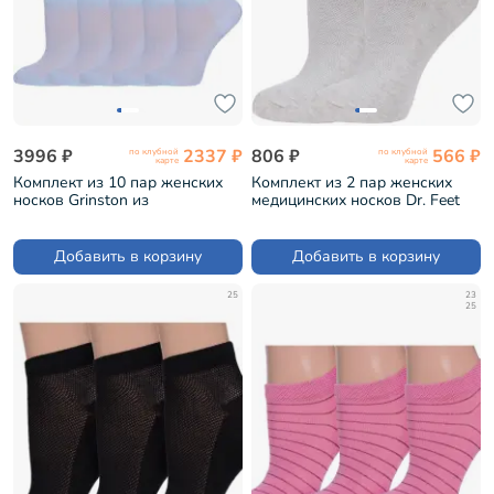
3996 ₽
2337 ₽
806 ₽
566 ₽
по клубной
по клубной
карте
карте
Комплект из 10 пар женских
Комплект из 2 пар женских
носков Grinston из
медицинских носков Dr. Feet
микромодала ГОЛУБЫЕ (10-
БЕЖЕВЫЕ (2-15DF8)
17D3)
Добавить в корзину
Добавить в корзину
25
23
25