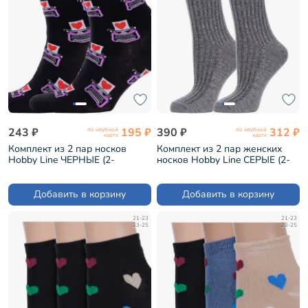
243 ₽
195 ₽
390 ₽
312 ₽
по клубной
по клубной
карте
карте
Комплект из 2 пар носков
Комплект из 2 пар женских
Hobby Line ЧЕРНЫЕ (2-
носков Hobby Line СЕРЫЕ (2-
нус80153-20-17)
нус80159-52-03)
Добавить в корзину
Добавить в корзину
21-23
21-23
23-25
23-25