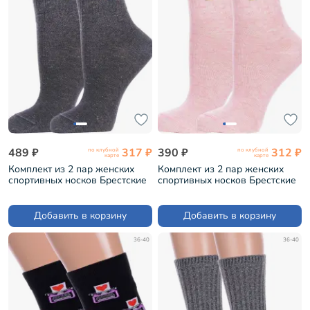
489 ₽
317 ₽
390 ₽
312 ₽
по клубной
по клубной
карте
карте
Комплект из 2 пар женских
Комплект из 2 пар женских
спортивных носков Брестские
спортивных носков Брестские
(БЧК) рис. 581, ТЕМНО-СЕРЫЕ
(БЧК) рис. 583, БЛЕДНО-
МЕЛАНЖ (2-23С1155)
РОЗОВЫЕ МЕЛАНЖ (2-
23С1155)
Добавить в корзину
Добавить в корзину
36-40
36-40