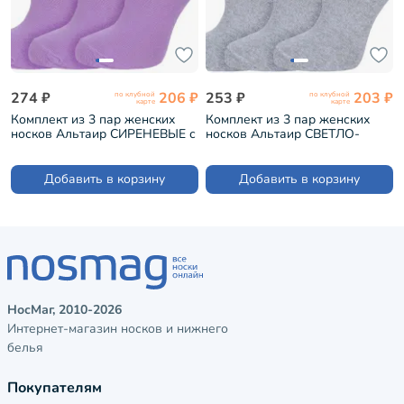
274 ₽
206 ₽
253 ₽
203 ₽
по клубной
по клубной
карте
карте
Комплект из 3 пар женских
Комплект из 3 пар женских
носков Альтаир СИРЕНЕВЫЕ с
носков Альтаир СВЕТЛО-
сине-зелеными полосками (3-
СЕРЫЕ с сиреневыми
С46)
полосками (3-С46)
Добавить в корзину
Добавить в корзину
НосМаг, 2010-2026
Интернет-магазин носков и нижнего
белья
Покупателям