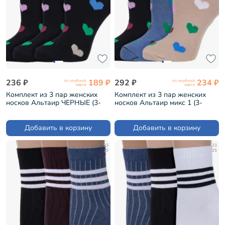
236 ₽
189 ₽
292 ₽
234 ₽
по клубной
по клубной
карте
карте
Комплект из 3 пар женских
Комплект из 3 пар женских
носков Альтаир ЧЕРНЫЕ (3-
носков Альтаир микс 1 (3-
С118)
С118)
Добавить в корзину
Добавить в корзину
23
23
25
25