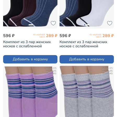
596 ₽
289 ₽
596 ₽
289 ₽
по клубной
по клубной
карте
карте
Комплект из 3 пар женских
Комплект из 3 пар женских
носков с ослабленной
носков с ослабленной
резинкой ХОХ микс 1 (3-G-
резинкой ХОХ микс 2 (3-G-
1407)
1407)
Добавить в корзину
Добавить в корзину
21 (35-37)
21 (35-37)
23 (37-38)
23 (37-38)
25 (39-40)
25 (39-40)