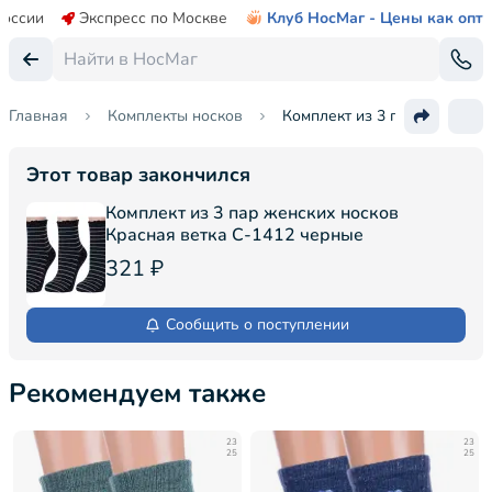
России
Экспресс по Москве
Клуб НосМаг - Цены как опт
Главная
Комплекты носков
Комплект из 3 пар женских 
Этот товар закончился
Комплект из 3 пар женских носков
Красная ветка С-1412 черные
321 ₽
Сообщить о поступлении
Рекомендуем также
23
23
25
25