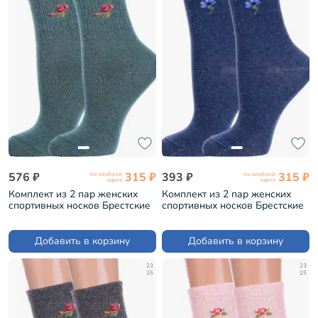
576 ₽
315 ₽
393 ₽
315 ₽
по клубной
по клубной
карте
карте
Комплект из 2 пар женских
Комплект из 2 пар женских
спортивных носков Брестские
спортивных носков Брестские
(БЧК) рис. 581, ТЕМНО-
(БЧК) рис. 584, СИНИЕ
ИЗУМРУДНЫЕ МЕЛАНЖ (2-
МЕЛАНЖ (2-23С1155)
23С1155)
Добавить в корзину
Добавить в корзину
23
23
25
25