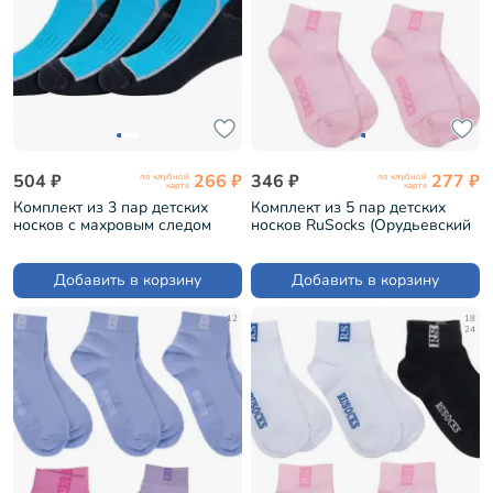
504 ₽
266 ₽
346 ₽
277 ₽
по клубной
по клубной
карте
карте
Комплект из 3 пар детских
Комплект из 5 пар детских
носков с махровым следом
носков RuSocks (Орудьевский
ХОХ ЧЕРНО-БИРЮЗОВЫЕ (3-
трикотаж) СВЕТЛО-РОЗОВЫЕ
SPD-12)
(5-Д-36)
Добавить в корзину
Добавить в корзину
12
18
24