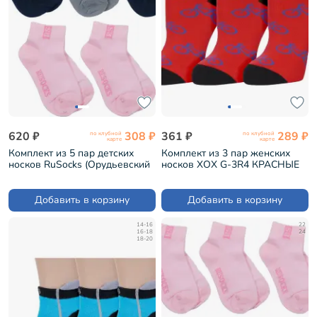
620 ₽
308 ₽
361 ₽
289 ₽
по клубной
по клубной
карте
карте
Комплект из 5 пар детских
Комплект из 3 пар женских
носков RuSocks (Орудьевский
носков ХОХ G-3R4 КРАСНЫЕ
трикотаж) микс 17 (5-Д-36)
(3-G-3Rk)
Добавить в корзину
Добавить в корзину
14-16
22
16-18
24
18-20