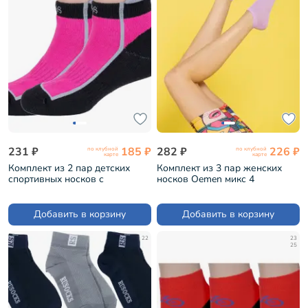
231 ₽
185 ₽
282 ₽
226 ₽
по клубной
по клубной
карте
карте
Комплект из 2 пар детских
Комплект из 3 пар женских
спортивных носков с
носков Oemen микс 4
махровым следом ХОХ
(3парыVN013)
ЧЕРНО-МАЛИНОВЫЕ (2-SPD-
12)
Добавить в корзину
Добавить в корзину
22
23
25