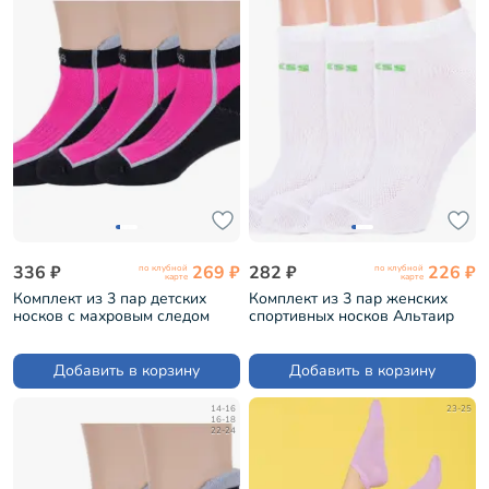
336 ₽
269 ₽
282 ₽
226 ₽
по клубной
по клубной
карте
карте
Комплект из 3 пар детских
Комплект из 3 пар женских
носков с махровым следом
спортивных носков Альтаир
ХОХ ЧЕРНО-МАЛИНОВЫЕ (3-
БЕЛЫЕ с зеленым (3-А217)
SPD-12)
Добавить в корзину
Добавить в корзину
14-16
23-25
16-18
22-24