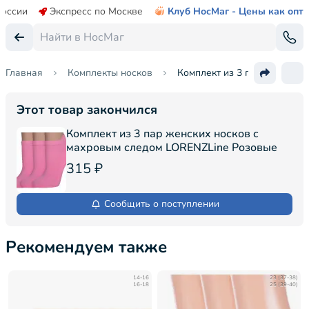
России
Экспресс по Москве
Клуб НосМаг - Цены как опт
Главная
Комплекты носков
Комплект из 3 пар женских
Этот товар закончился
Комплект из 3 пар женских носков с
махровым следом LORENZLine Розовые
315 ₽
Сообщить о поступлении
Рекомендуем также
14-16
23 (37-38)
16-18
25 (39-40)