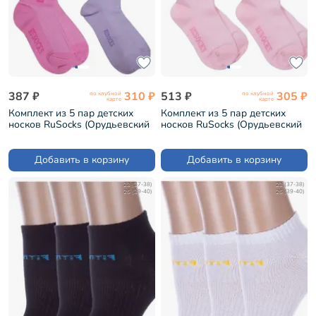
387 ₽
310 ₽
513 ₽
305 ₽
по клубной
по клубной
карте
карте
Комплект из 5 пар детских
Комплект из 5 пар детских
носков RuSocks (Орудьевский
носков RuSocks (Орудьевский
трикотаж) микс 36 (5-Д-36)
трикотаж) микс 61 (5-Д-36)
Добавить в корзину
Добавить в корзину
23 (37-38)
23 (37-38)
25 (39-40)
25 (39-40)