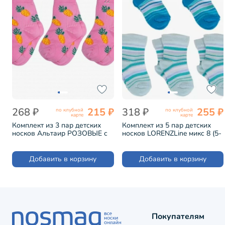
22
268 ₽
215 ₽
318 ₽
255 ₽
по клубной
по клубной
карте
карте
Комплект из 3 пар детских
Комплект из 5 пар детских
носков Альтаир РОЗОВЫЕ с
носков LORENZLine микс 8 (5-
желтыми ананасами (3-А225)
Л31)
Добавить в корзину
Добавить в корзину
Покупателям