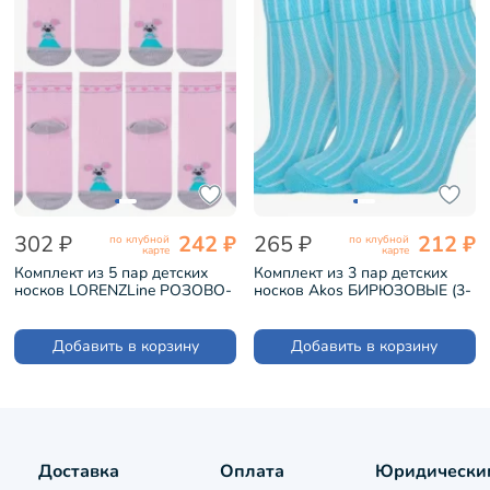
302 ₽
242 ₽
265 ₽
212 ₽
по клубной
по клубной
карте
карте
Комплект из 5 пар детских
Комплект из 3 пар детских
носков LORENZLine РОЗОВО-
носков Akos БИРЮЗОВЫЕ (3-
СЕРЫЕ (5-Л104)
ВК41000-1)
Добавить в корзину
Добавить в корзину
Доставка
Оплата
Юридически