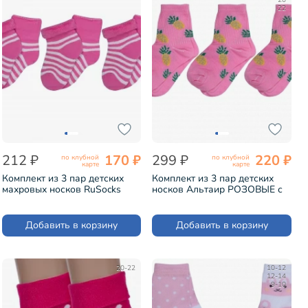
20
22
212 ₽
170 ₽
299 ₽
220 ₽
по клубной
по клубной
карте
карте
Комплект из 3 пар детских
Комплект из 3 пар детских
махровых носков RuSocks
носков Альтаир РОЗОВЫЕ с
(Орудьевский трикотаж)
бежевыми ананасами (3-
МАЛИНОВЫЕ (3-Д-109)
А225)
Добавить в корзину
Добавить в корзину
20-22
10-12
12-14
9-10