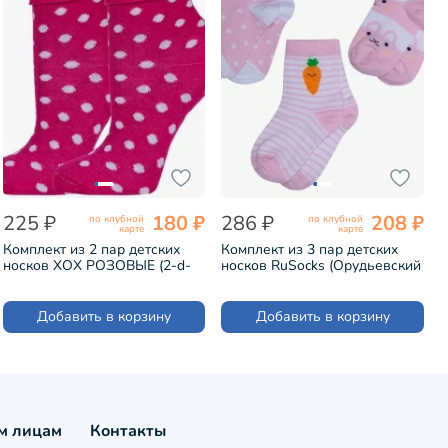
225 ₽
180 ₽
286 ₽
208 ₽
по клубной
по клубной
карте
карте
Комплект из 2 пар детских
Комплект из 3 пар детских
носков ХОХ РОЗОВЫЕ (2-d-
носков RuSocks (Орудьевский
1219)
трикотаж) микс 1 (3-Д3-
13792Д)
Добавить в корзину
Добавить в корзину
м лицам
Контакты