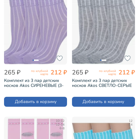
265 ₽
212 ₽
265 ₽
212 ₽
по клубной
по клубной
карте
карте
Комплект из 3 пар детских
Комплект из 3 пар детских
носков Akos СИРЕНЕВЫЕ (3-
носков Akos СВЕТЛО-СЕРЫЕ
ВК41000-1)
МЕЛАНЖ (3-ВК41000-1)
Добавить в корзину
Добавить в корзину
10-12
12
12-14
14
6-8