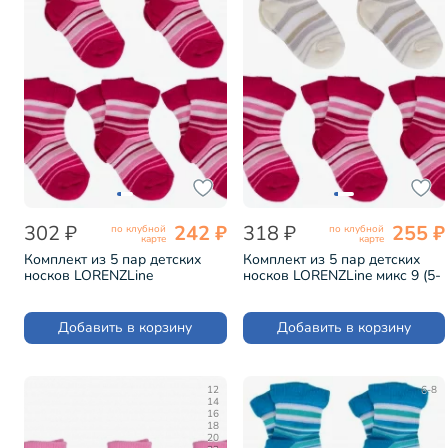
302 ₽
242 ₽
318 ₽
255 ₽
по клубной
по клубной
карте
карте
Комплект из 5 пар детских
Комплект из 5 пар детских
носков LORENZLine
носков LORENZLine микс 9 (5-
МАЛИНОВЫЕ (5-Л31)
Л31)
Добавить в корзину
Добавить в корзину
12
6-8
14
16
18
20