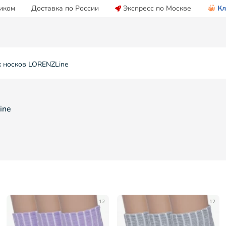
иком
Доставка по России
Экспресс по Москве
Кл
х носков LORENZLine
ine
12
12