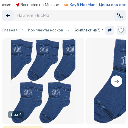
России
Экспресс по Москве
Клуб НосМаг - Цены как опт
Главная
Комплекты носков
Комплект из 5 пар детских 
1 из 4