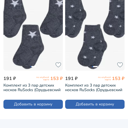
9-10
9-10
191 ₽
153 ₽
191 ₽
153 ₽
по клубной
по клубной
карте
карте
Комплект из 3 пар детских
Комплект из 3 пар детских
носков RuSocks (Орудьевский
носков RuSocks (Орудьевский
трикотаж) рис. 01, ТЕМНО-
трикотаж) рис. 02, ТЕМНО-
СЕРЫЕ (3-Д3-13790)
СЕРЫЕ (3-Д3-13790)
Добавить в корзину
Добавить в корзину