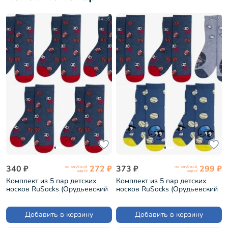
14-16
14-16
340 ₽
272 ₽
373 ₽
299 ₽
по клубной
по клубной
карте
карте
Комплект из 5 пар детских
Комплект из 5 пар детских
носков RuSocks (Орудьевский
носков RuSocks (Орудьевский
трикотаж) рис. 01, ДЖИНС (5-
трикотаж) микс 4 (5-Д3-13500)
Д3-13500)
Добавить в корзину
Добавить в корзину