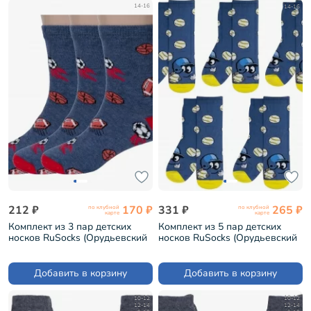
14-16
14-16
212 ₽
170 ₽
331 ₽
265 ₽
по клубной
по клубной
карте
карте
Комплект из 3 пар детских
Комплект из 5 пар детских
носков RuSocks (Орудьевский
носков RuSocks (Орудьевский
трикотаж) рис. 01, ДЖИНС (3-
трикотаж) рис. 02, ДЖИНС (5-
Д3-13500)
Д3-13500)
Добавить в корзину
Добавить в корзину
10-12
10-12
12-14
12-14