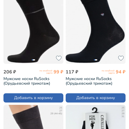
206 ₽
99 ₽
117 ₽
94 ₽
по клубной
по клубной
карте
карте
Мужские носки RuSocks
Мужские носки RuSocks
(Орудьевский трикотаж)
(Орудьевский трикотаж)
ЧЕРНЫЕ (М-216)
ЧЕРНЫЕ (М-197)
Добавить в корзину
Добавить в корзину
25
25
27
27
29 (44-45)
29
31