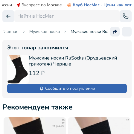
России
Экспресс по Москве
Клуб НосМаг - Цены как опт
Главная
Мужские носки
Мужские носки RuSocks (Орудь
Этот товар закончился
Мужские носки RuSocks (Орудьевский
трикотаж) Черные
112 ₽
Сообщить о поступлении
Рекомендуем также
25
25
27
29 (44-45)