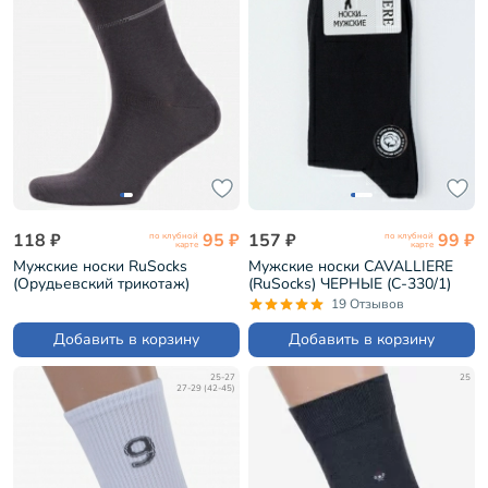
118 ₽
95 ₽
157 ₽
99 ₽
по клубной
по клубной
карте
карте
Мужские носки RuSocks
Мужские носки CAVALLIERE
(Орудьевский трикотаж)
(RuSocks) ЧЕРНЫЕ (С-330/1)
ТЕМНО-СЕРЫЕ (М-216)
19 Отзывов
Добавить в корзину
Добавить в корзину
25-27
25
27-29 (42-45)