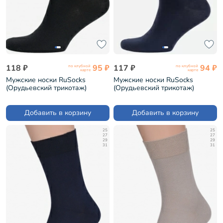
118 ₽
95 ₽
117 ₽
94 ₽
по клубной
по клубной
карте
карте
Мужские носки RuSocks
Мужские носки RuSocks
(Орудьевский трикотаж)
(Орудьевский трикотаж)
ЧЕРНЫЕ (М-218)
ТЕМНО-СИНИЕ (М-216)
Добавить в корзину
Добавить в корзину
25
25
27
27
29
29
31
31