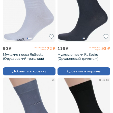
90 ₽
72 ₽
116 ₽
93 ₽
по клубной
по клубной
карте
карте
Мужские носки RuSocks
Мужские носки RuSocks
(Орудьевский трикотаж)
(Орудьевский трикотаж)
БЕЛЫЕ (М3-13750)
ТЕМНО-СЕРЫЕ (М-197)
Добавить в корзину
Добавить в корзину
25
31 (46-47)