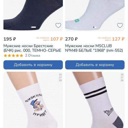
195 ₽
107 ₽
270 ₽
127 ₽
по клубной
по клубной
карте
карте
Мужские носки Брестские
Мужские носки MSCLUB
(БЧК) рис. 000, ТЕМНО-СЕРЫЕ
№М49 БЕЛЫЕ "1968" (nm-552)
(14С2124)
2 Отзыва
Добавить в корзину
Добавить в корзину
25
25
27
27
29
29