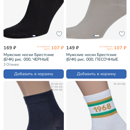
169 ₽
107 ₽
149 ₽
107 ₽
по клубной
по клубной
карте
карте
Мужские носки Брестские
Мужские носки Брестские
(БЧК) рис. 000, ЧЕРНЫЕ
(БЧК) рис. 000, ПЕСОЧНЫЕ
(14С2124)
(14С2124)
3 Отзыва
Добавить в корзину
Добавить в корзину
25 (40-41)
29 (44-46)
27 (42-43)
29 (44-45)