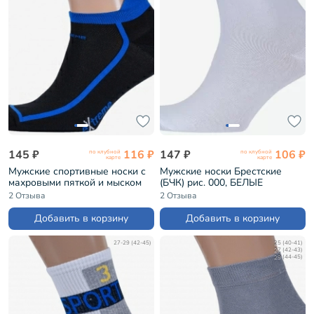
145 ₽
116 ₽
147 ₽
106 ₽
по клубной
по клубной
карте
карте
Мужские спортивные носки с
Мужские носки Брестские
махровыми пяткой и мыском
(БЧК) рис. 000, БЕЛЫЕ
ХОХ ЧЕРНО-СИНИЕ (SPM-10)
(14С2124)
2 Отзыва
2 Отзыва
Добавить в корзину
Добавить в корзину
27-29 (42-45)
25 (40-41)
27 (42-43)
29 (44-45)