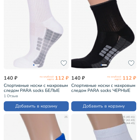
140 ₽
112 ₽
140 ₽
112 ₽
по клубной
по клубной
карте
карте
Спортивные носки с махровым
Спортивные носки с махровым
следом PARA socks БЕЛЫЕ
следом PARA socks ЧЕРНЫЕ
(13S05)
(13S05)
1 Отзыв
Добавить в корзину
Добавить в корзину
25
25 (40-41)
27 (42-43)
29 (44-45)