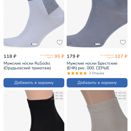
118 ₽
95 ₽
179 ₽
107 ₽
по клубной
по клубной
карте
карте
Мужские носки RuSocks
Мужские носки Брестские
(Орудьевский трикотаж)
(БЧК) рис. 000, СЕРЫЕ
БЕЛЫЕ (М3-13746)
(14С2124)
2 Отзыва
Добавить в корзину
Добавить в корзину
25 (40-41)
25 (40-41)
27 (42-43)
27 (42-43)
29 (44-45)
29 (44-45)