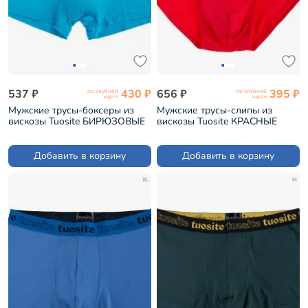
537 ₽
430 ₽
656 ₽
395 ₽
по клубной
по клубной
карте
карте
Мужские трусы-боксеры из
Мужские трусы-слипы из
вискозы Tuosite БИРЮЗОВЫЕ
вискозы Tuosite КРАСНЫЕ
(TS8023-3)
(TS7825-8)
Добавить в корзину
Добавить в корзину
XL
M