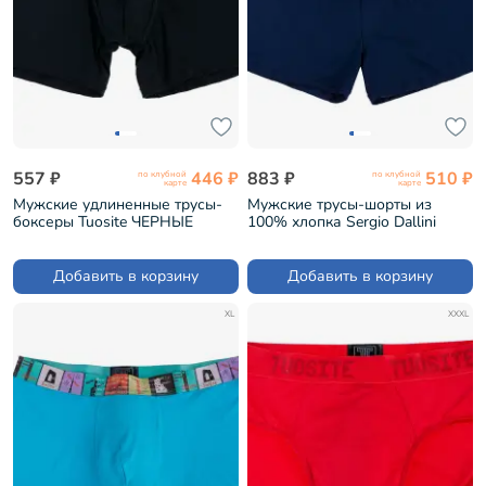
557 ₽
446 ₽
883 ₽
510 ₽
по клубной
по клубной
карте
карте
Мужские удлиненные трусы-
Мужские трусы-шорты из
боксеры Tuosite ЧЕРНЫЕ
100% хлопка Sergio Dallini
(TS7821-4)
Темно-синий (SG3304-2)
Добавить в корзину
Добавить в корзину
XL
XXXL