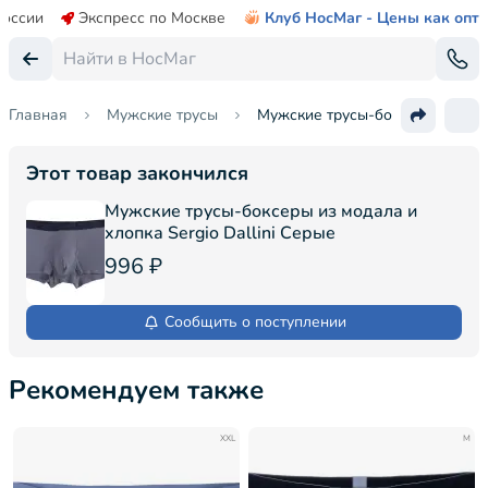
России
Экспресс по Москве
Клуб НосМаг - Цены как опт
Главная
Мужские трусы
Мужские трусы-боксеры из модал
Этот товар закончился
Мужские трусы-боксеры из модала и
хлопка Sergio Dallini Серые
996 ₽
Сообщить о поступлении
Рекомендуем также
XXL
M