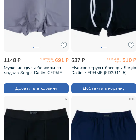
1148 ₽
691 ₽
637 ₽
510 ₽
по клубной
по клубной
карте
карте
Мужские трусы-боксеры из
Мужские трусы-боксеры Sergio
модала Sergio Dallini СЕРЫЕ
Dallini ЧЕРНЫЕ (SD2941-5)
(SD2908-1)
Добавить в корзину
Добавить в корзину
M
XXXL