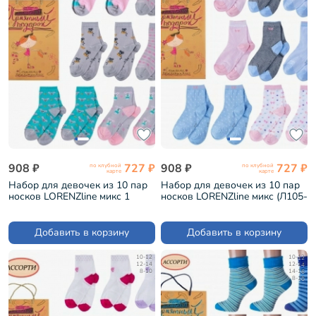
908 ₽
727 ₽
908 ₽
727 ₽
по клубной
по клубной
карте
карте
Набор для девочек из 10 пар
Набор для девочек из 10 пар
носков LORENZline микс 1
носков LORENZline микс (Л105-
(Л104-10)
10)
Добавить в корзину
Добавить в корзину
10-12
10-12
12-14
12-14
8-10
14-16
8-10