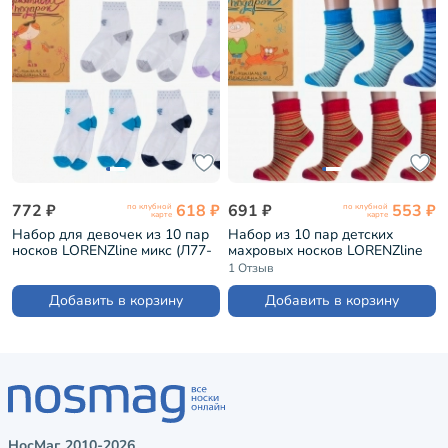
772 ₽
618 ₽
691 ₽
553 ₽
по клубной
по клубной
карте
карте
Набор для девочек из 10 пар
Набор из 10 пар детских
носков LORENZline микс (Л77-
махровых носков LORENZline
10)
микс (Л35-10)
1 Отзыв
Добавить в корзину
Добавить в корзину
НосМаг, 2010-2026