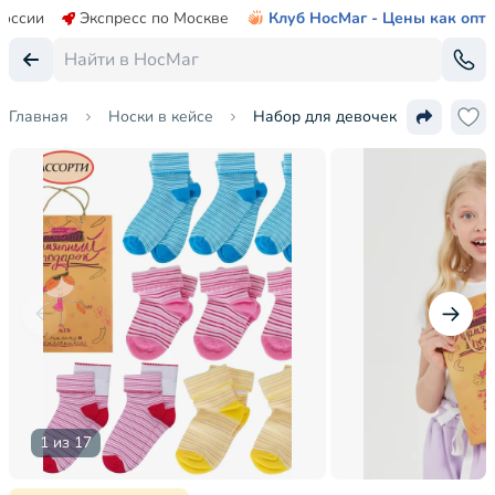
России
Экспресс по Москве
Клуб НосМаг - Цены как опт
Главная
Носки в кейсе
Набор для девочек из 10 пар но
1 из 17