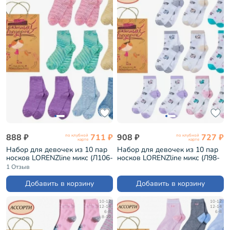
888 ₽
711 ₽
908 ₽
727 ₽
по клубной
по клубной
карте
карте
Набор для девочек из 10 пар
Набор для девочек из 10 пар
носков LORENZline микс (Л106-
носков LORENZline микс (Л98-
10)
10)
1 Отзыв
Добавить в корзину
Добавить в корзину
10-12
10-12
12-14
12-14
6-8
6-8
8-10