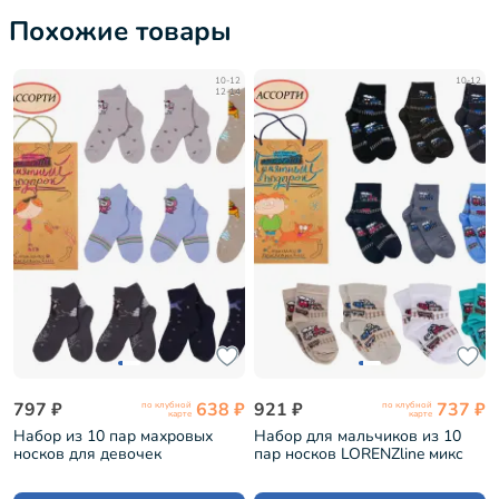
Похожие товары
10-12
10-12
12-14
797 ₽
638 ₽
921 ₽
737 ₽
по клубной
по клубной
карте
карте
Набор из 10 пар махровых
Набор для мальчиков из 10
носков для девочек
пар носков LORENZline микс
LORENZline микс (Л83-10)
(Л70-10)