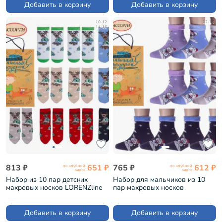
Добавить в корзину
Добавить в корзину
10-12
12-14
14-16
813 ₽
651 ₽
765 ₽
612 ₽
по клубной
по клубной
карте
карте
Набор из 10 пар детских
Набор для мальчиков из 10
махровых носков LORENZline
пар махровых носков
микс (Л47-10)
LORENZline микс 2 (Л78-10)
Добавить в корзину
Добавить в корзину