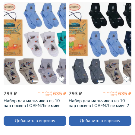
6-8
10-12
8-10
793 ₽
635 ₽
793 ₽
635 ₽
по клубной
по клубной
карте
карте
Набор для мальчиков из 10
Набор для мальчиков из 10
пар носков LORENZline микс
пар носков LORENZline микс 2
(Л71-10)
(Л71-10)
Добавить в корзину
Добавить в корзину