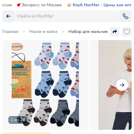
России
Экспресс по Москве
Клуб НосМаг - Цены как опт
Главная
Носки в кейсе
Набор для мальчиков из 10 пар
1 из 28