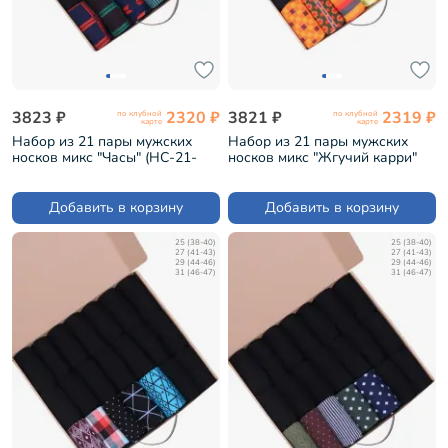
3823 ₽
2320 ₽
3821 ₽
2319 ₽
по клубной
по клубной
карте
карте
Набор из 21 пары мужских
Набор из 21 пары мужских
носков микс "Часы" (НС-21-
носков микс "Жгучий карри"
212)
(НС-21-210)
Добавить в корзину
Добавить в корзину
25 (38-40)
25 (38-40)
27 (41-43)
27 (41-43)
29 (44-46)
29 (44-46)
31 (46-47)
31 (46-47)