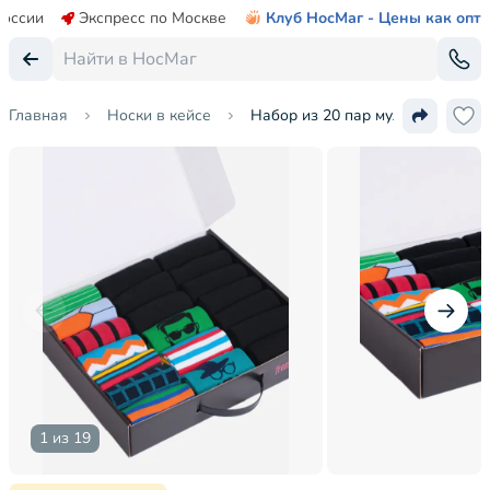
России
Экспресс по Москве
Клуб НосМаг - Цены как опт
Главная
Носки в кейсе
Набор из 20 пар мужских носк
1 из 19