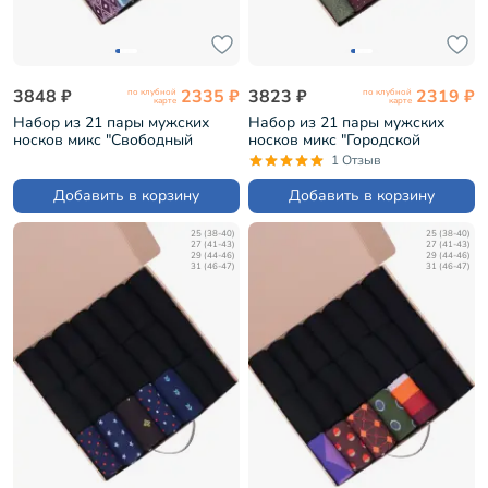
3848 ₽
2335 ₽
3823 ₽
2319 ₽
по клубной
по клубной
карте
карте
Набор из 21 пары мужских
Набор из 21 пары мужских
носков микс "Свободный
носков микс "Городской
архитектор" (НС-21-217)
философ" (НС-21-206)
1 Отзыв
Добавить в корзину
Добавить в корзину
25 (38-40)
25 (38-40)
27 (41-43)
27 (41-43)
29 (44-46)
29 (44-46)
31 (46-47)
31 (46-47)