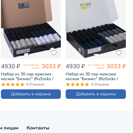
4930 ₽
3033 ₽
4930 ₽
3033 ₽
по клубной
по клубной
карте
карте
Набор из 30 пар мужских
Набор из 30 пар мужских
носков "Бизнес" (RuSocks /
носков "Бизнес" (RuSocks /
Орудьевский трикотаж) микс
Орудьевский трикотаж) микс
6 Отзывов
5 Отзывов
7 (РуС-30)
8 (РуС-30)
Добавить в корзину
Добавить в корзину
м лицам
Контакты