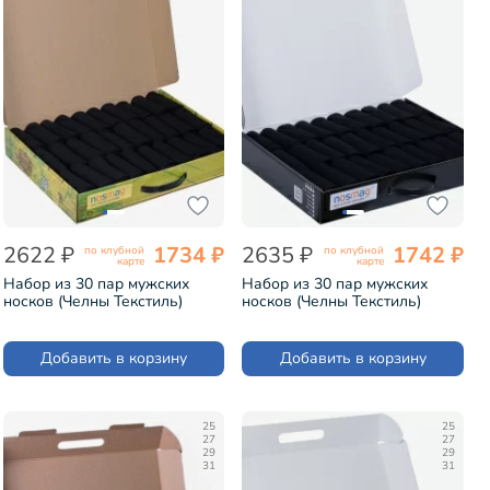
2622 ₽
1734 ₽
2635 ₽
1742 ₽
по клубной
по клубной
карте
карте
Набор из 30 пар мужских
Набор из 30 пар мужских
носков (Челны Текстиль)
носков (Челны Текстиль)
черные в кейсе
черные в кейсе "Люди" (TL52-
"Стратегический запас"
30)
(TL52-30)
Добавить в корзину
Добавить в корзину
25
25
27
27
29
29
31
31