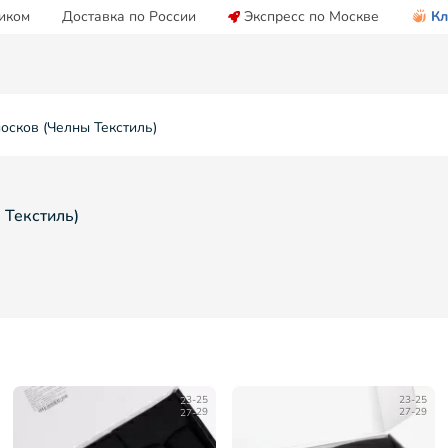
иком
Доставка по России
Экспресс по Москве
Кл
осков (Челны Текстиль)
 Текстиль)
23-25
23-25
27-29
27-29