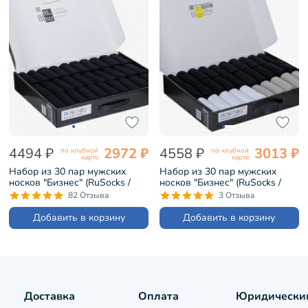
4494 ₽
2972 ₽
4558 ₽
3013 ₽
по клубной
по клубной
карте
карте
Набор из 30 пар мужских
Набор из 30 пар мужских
носков "Бизнес" (RuSocks /
носков "Бизнес" (RuSocks /
Орудьевский трикотаж)
Орудьевский трикотаж) микс
82 Отзыва
3 Отзыва
черные (РуС-30)
4 (РуС-30)
Добавить в корзину
Добавить в корзину
Доставка
Оплата
Юридически