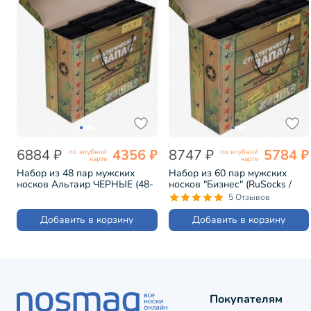
6884 ₽
4356 ₽
8747 ₽
5784 ₽
по клубной
по клубной
карте
карте
Набор из 48 пар мужских
Набор из 60 пар мужских
носков Альтаир ЧЕРНЫЕ (48-
носков "Бизнес" (RuSocks /
H226)
Орудьевский трикотаж)
5 Отзывов
черные (РуС-60)
Добавить в корзину
Добавить в корзину
Покупателям