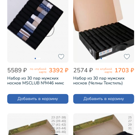
5589 ₽
3392 ₽
2574 ₽
1703 ₽
по клубной
по клубной
карте
карте
Набор из 30 пар мужских
Набор из 30 пар мужских
носков MSCLUB №М46 микс
носков (Челны Текстиль)
(ВИМ30-46)
черные (TL52-30)
Добавить в корзину
Добавить в корзину
23 (37-38)
25
25 (39-40)
27
27 (41-42)
29
29 (43-44)
31
31 (45-46)