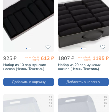
925 ₽
612 ₽
1807 ₽
1195 ₽
по клубной
по клубной
карте
карте
Набор из 10 пар мужских
Набор из 20 пар мужских
носков (Челны Текстиль)
носков (Челны Текстиль)
черные (TL52-10)
черные (TL52-20)
Добавить в корзину
Добавить в корзину
25
25
27
27
29
29
31
31