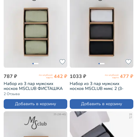
787 ₽
442 ₽
1033 ₽
477 ₽
по клубной
по клубной
карте
карте
Набор из 3 пар мужских
Набор из 3 пар мужских
носков MSCLUB ФИСТАШКА
носков MSCLUB микс 2 (3-
(3-ПН-01)
ПН-01)
2 Отзыва
Добавить в корзину
Добавить в корзину
25 (38-40)
25
27