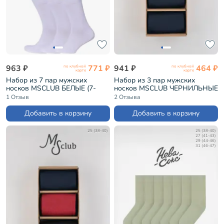
963 ₽
771 ₽
941 ₽
464 ₽
по клубной
по клубной
карте
карте
Набор из 7 пар мужских
Набор из 3 пар мужских
носков MSCLUB БЕЛЫЕ (7-
носков MSCLUB ЧЕРНИЛЬНЫЕ
ПН-01)
(3-ПН-01)
1 Отзыв
2 Отзыва
Добавить в корзину
Добавить в корзину
25 (38-40)
25 (38-40)
27 (41-43)
29 (44-46)
31 (46-47)