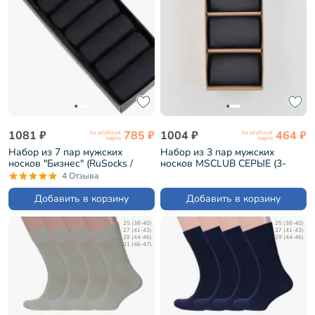
1081 ₽
785 ₽
1004 ₽
464 ₽
по клубной
по клубной
карте
карте
Набор из 7 пар мужских
Набор из 3 пар мужских
носков "Бизнес" (RuSocks /
носков MSCLUB СЕРЫЕ (3-
Орудьевский трикотаж)
ПН-01)
4 Отзыва
графитовые (РуС-7)
Добавить в корзину
Добавить в корзину
25 (38-40)
25 (38-40)
27 (41-43)
27 (41-43)
29 (44-46)
29 (44-46)
31 (46-47)