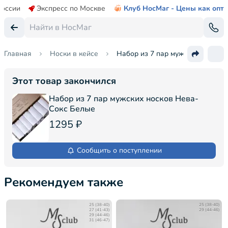
России
Экспресс по Москве
Клуб НосМаг - Цены как опт
Главная
Носки в кейсе
Набор из 7 пар мужских носков 
Этот товар закончился
Набор из 7 пар мужских носков Нева-
Сокс Белые
1295 ₽
Сообщить о поступлении
Рекомендуем также
25 (38-40)
25 (38-40)
27 (41-43)
29 (44-46)
29 (44-46)
31 (46-47)