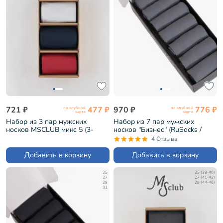
721 ₽
477 ₽
970 ₽
776 ₽
по клубной
по клубной
карте
карте
Набор из 3 пар мужских
Набор из 7 пар мужских
носков MSCLUB микс 5 (3-
носков "Бизнес" (RuSocks /
ПН-01)
Орудьевский трикотаж) серые
4 Отзыва
(РуС-7)
Добавить в корзину
Добавить в корзину
25
25 (38-40)
27
27 (41-43)
29
29 (44-46)
31