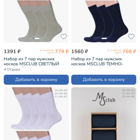
1391 ₽
779 ₽
1560 ₽
768 ₽
по клубной
по клубной
карте
карте
Набор из 7 пар мужских
Набор из 7 пар мужских
носков MSCLUB СВЕТЛЫЙ
носков MSCLUB ТЕМНО-
ШАЛФЕЙ (7-ПН-01)
СИНИЕ (7-ПН-01)
4 Отзыва
Добавить в корзину
Добавить в корзину
25 (38-40)
25 (38-40)
29 (44-46)
27 (41-43)
31 (46-47)
29 (44-46)