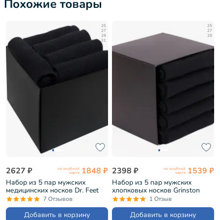
Похожие товары
25
25
27
27
29
29
31
2627 ₽
1848 ₽
2398 ₽
1539 ₽
по клубной
по клубной
карте
карте
Набор из 5 пар мужских
Набор из 5 пар мужских
медицинских носков Dr. Feet
хлопковых носков Grinston
черные (PG-15DF1-5)
черные (PG-17D1-5)
7 Отзывов
1 Отзыв
Добавить в корзину
Добавить в корзину