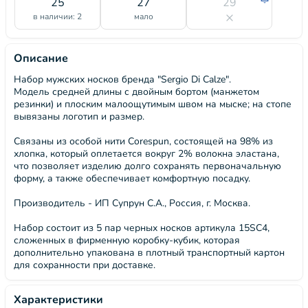
25
27
29
в наличии: 2
мало
Описание
Набор мужских носков бренда "Sergio Di Calze".
Модель средней длины с двойным бортом (манжетом
резинки) и плоским малоощутимым швом на мыске; на стопе
вывязаны логотип и размер.
Связаны из особой нити Corespun, состоящей на 98% из
хлопка, который оплетается вокруг 2% волокна эластана,
что позволяет изделию долго сохранять первоначальную
форму, а также обеспечивает комфортную посадку.
Производитель - ИП Супрун С.А., Россия, г. Москва.
Набор состоит из 5 пар черных носков артикула 15SC4,
сложенных в фирменную коробку-кубик, которая
дополнительно упакована в плотный транспортный картон
для сохранности при доставке.
Характеристики