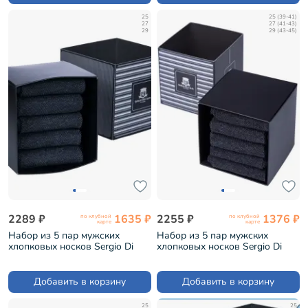
25
25 (39-41)
27
27 (41-43)
29
29 (43-45)
2289 ₽
1635 ₽
2255 ₽
1376 ₽
по клубной
по клубной
карте
карте
Набор из 5 пар мужских
Набор из 5 пар мужских
хлопковых носков Sergio Di
хлопковых носков Sergio Di
Calze ЧЕРНЫЕ (PG-15SC3-5)
Calze ЧЕРНЫЕ (PG-15SC3-5)
Добавить в корзину
Добавить в корзину
25
25