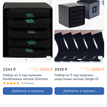
27
27
29
29
2343 ₽
1550 ₽
2935 ₽
2000 ₽
по клубной
по клубной
карте
карте
Набор из 5 пар мужских
Набор из 5 пар мужских
бамбуковых носков Grinston
шерстяных носков Sergio Di
черные (PG-15d11-5/0)
Calze черные (PG-21SC2-5)
3 Отзыва
Добавить в корзину
Добавить в корзину