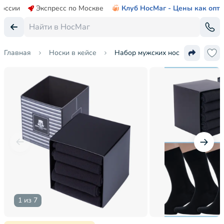
России
Экспресс по Москве
Клуб НосМаг - Цены как опт
Главная
Носки в кейсе
Набор мужских носков из хлопка
1 из 7