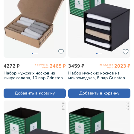
4272 ₽
2465 ₽
3459 ₽
2023 ₽
по клубной
по клубной
карте
карте
Набор мужских носков из
Набор мужских носков из
микромодала, 10 пар Grinston
микромодала, 8 пар Grinston
микс 3 (PG-15D10-10k)
микс 1 (8k-15D10)
Добавить в корзину
Добавить в корзину
25
25
27
27
29
29