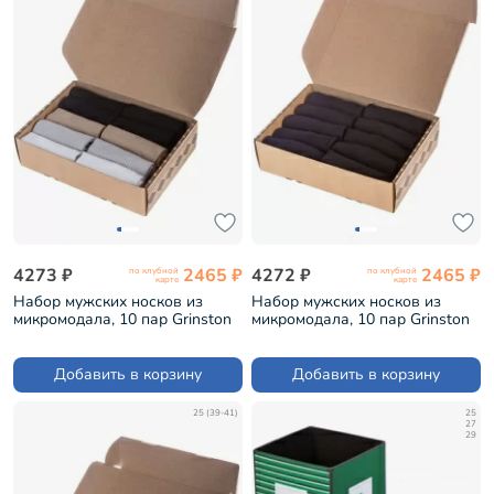
4273 ₽
2465 ₽
4272 ₽
2465 ₽
по клубной
по клубной
карте
карте
Набор мужских носков из
Набор мужских носков из
микромодала, 10 пар Grinston
микромодала, 10 пар Grinston
микс 1 (PG-15D10-10k)
микс 2 (PG-15D10-10k)
Добавить в корзину
Добавить в корзину
25 (39-41)
25
27
29