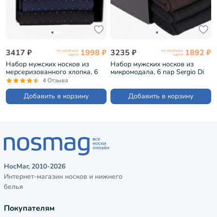
3417 ₽
1998 ₽
3235 ₽
1892 ₽
по клубной
по клубной
карте
карте
Набор мужских носков из
Набор мужских носков из
мерсеризованного хлопка, 6
микромодала, 6 пар Sergio Di
пар Sergio Di Calze микс (PG-
Calze микс (PG-15SC2-6)
4 Отзыва
15SC17-18SC1-6)
Добавить в корзину
Добавить в корзину
НосМаг, 2010-2026
Интернет-магазин носков и нижнего
белья
Покупателям