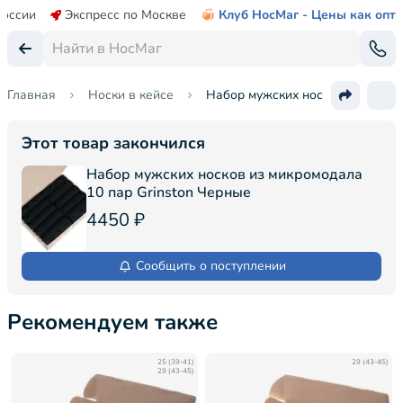
России
Экспресс по Москве
Клуб НосМаг - Цены как опт
Главная
Носки в кейсе
Набор мужских носков из микром
Этот товар закончился
Набор мужских носков из микромодала
10 пар Grinston Черные
4450 ₽
Сообщить о поступлении
Рекомендуем также
25 (39-41)
29 (43-45)
29 (43-45)