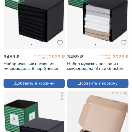
3459 ₽
2023 ₽
3459 ₽
2023 ₽
по клубной
по клубной
карте
карте
Набор мужских носков из
Набор мужских носков из
микромодала, 8 пар Grinston
микромодала, 8 пар Grinston
Черный (8k-15D10)
микс 2 (8k-15D10)
Добавить в корзину
Добавить в корзину
25
27/29 (41-45)
27
29