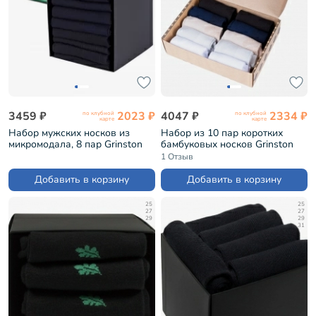
3459 ₽
2023 ₽
4047 ₽
2334 ₽
по клубной
по клубной
карте
карте
Набор мужских носков из
Набор из 10 пар коротких
микромодала, 8 пар Grinston
бамбуковых носков Grinston
микс 3 (8k-15D10)
микс (PG-15D33-10k)
1 Отзыв
Добавить в корзину
Добавить в корзину
25
25
27
27
29
29
31