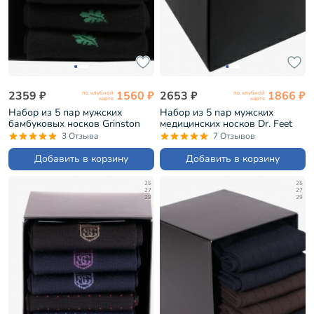
2359 ₽
1560 ₽
2653 ₽
1866 ₽
по клубной
по клубной
карте
карте
Набор из 5 пар мужских
Набор из 5 пар мужских
бамбуковых носков Grinston
медицинских носков Dr. Feet
черные (PG-15d11-5/0)
черные (PG-15DF1-5)
3 Отзыва
7 Отзывов
Добавить в корзину
Добавить в корзину
25
25
27
27
29
29