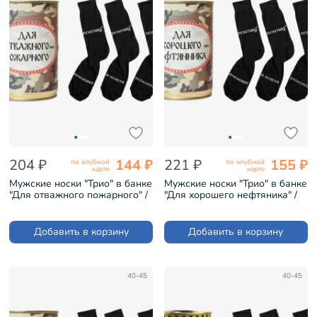
204 ₽
144 ₽
221 ₽
155 ₽
по клубной
по клубной
карте
карте
Мужские носки "Трио" в банке
Мужские носки "Трио" в банке
"Для отважного пожарного" /
"Для хорошего нефтяника" /
черные (1БАН_ПрофС)
черные (1БАН_ПрофС)
Добавить в корзину
Добавить в корзину
40-45
40-45