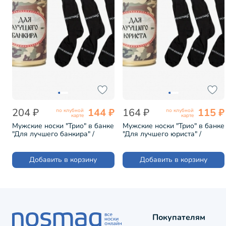
204 ₽
144 ₽
164 ₽
115 ₽
по клубной
по клубной
карте
карте
Мужские носки "Трио" в банке
Мужские носки "Трио" в банке
"Для лучшего банкира" /
"Для лучшего юриста" /
черные (1БАН_ПрофС)
черные (1БАН_ПрофС)
Добавить в корзину
Добавить в корзину
Покупателям