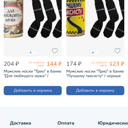
204 ₽
144 ₽
174 ₽
123 ₽
по клубной
по клубной
карте
карте
Мужские носки "Трио" в банке
Мужские носки "Трио" в банке
"Для любящего мужа" /
"Лучшему таксисту" / черные
черные (1БАН_7я)
(1БАН_ПрофС)
Добавить в корзину
Добавить в корзину
Доставка
Оплата
Юридически