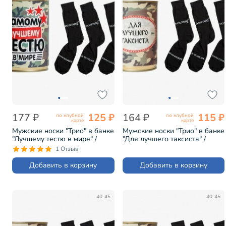
177 ₽
125 ₽
164 ₽
115 ₽
по клубной
по клубной
карте
карте
Мужские носки "Трио" в банке
Мужские носки "Трио" в банке
"Лучшему тестю в мире" /
"Для лучшего таксиста" /
черные (1БАН_7я)
черные (1БАН_ПрофС)
1 Отзыв
Добавить в корзину
Добавить в корзину
40-45
40-45