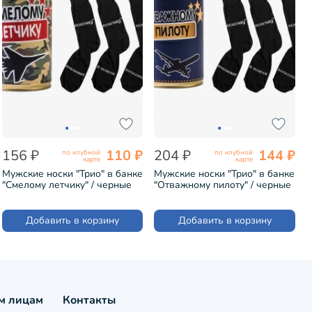
156 ₽
110 ₽
204 ₽
144 ₽
по клубной
по клубной
карте
карте
Мужские носки "Трио" в банке
Мужские носки "Трио" в банке
"Смелому летчику" / черные
"Отважному пилоту" / черные
(1БАН_ПрофС)
(1БАН_ПрофС)
Добавить в корзину
Добавить в корзину
м лицам
Контакты