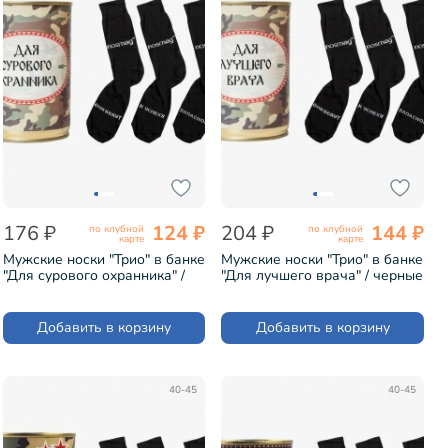
176 ₽
124 ₽
204 ₽
144 ₽
по клубной
по клубной
карте
карте
Мужские носки "Трио" в банке
Мужские носки "Трио" в банке
"Для сурового охранника" /
"Для лучшего врача" / черные
черные (1БАН_ПрофС)
(1БАН_ПрофС)
Добавить в корзину
Добавить в корзину
40-45
40-45