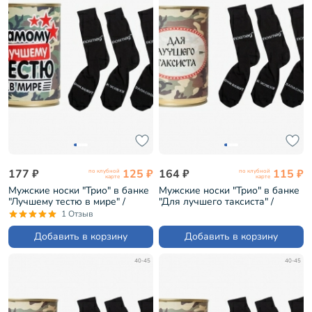
177 ₽
125 ₽
164 ₽
115 ₽
по клубной
по клубной
карте
карте
Мужские носки "Трио" в банке
Мужские носки "Трио" в банке
"Лучшему тестю в мире" /
"Для лучшего таксиста" /
черные (1БАН_7я)
черные (1БАН_ПрофС)
1 Отзыв
Добавить в корзину
Добавить в корзину
40-45
40-45