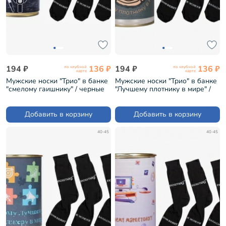
194 ₽
136 ₽
194 ₽
136 ₽
по клубной
по клубной
карте
карте
Мужские носки "Трио" в банке
Мужские носки "Трио" в банке
"смелому гаишнику" / черные
"Лучшему плотнику в мире" /
(1БАН_ПрофС)
черные (1БАН_ПрофН)
Добавить в корзину
Добавить в корзину
40-45
40-45