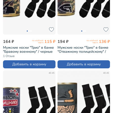
164 ₽
115 ₽
194 ₽
136 ₽
по клубной
по клубной
карте
карте
Мужские носки "Трио" в банке
Мужские носки "Трио" в банке
"Бравому военному" / черные
"Отважному полицейскому" /
(1БАН_ПрофС)
черные (1БАН_ПрофС)
1 Отзыв
Добавить в корзину
Добавить в корзину
40-45
40-45