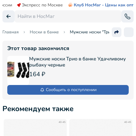
России
Экспресс по Москве
Клуб НосМаг - Цены как опт
Главная
Носки в банке
Мужские носки "Трио" в банке
Этот товар закончился
Мужские носки Трио в банке Удачливому
рыбаку черные
164 ₽
Сообщить о поступлении
Рекомендуем также
40-45
40-45