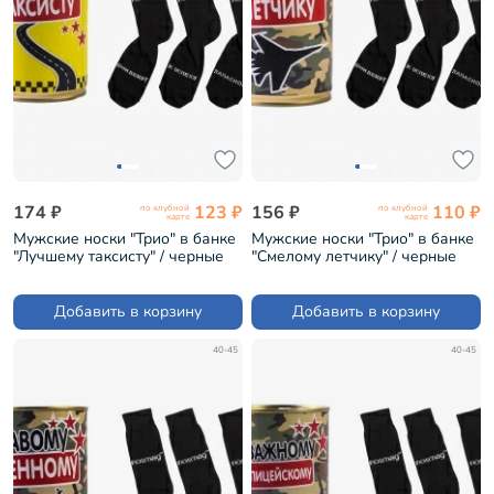
174 ₽
123 ₽
156 ₽
110 ₽
по клубной
по клубной
карте
карте
Мужские носки "Трио" в банке
Мужские носки "Трио" в банке
"Лучшему таксисту" / черные
"Смелому летчику" / черные
(1БАН_ПрофС)
(1БАН_ПрофС)
Добавить в корзину
Добавить в корзину
40-45
40-45