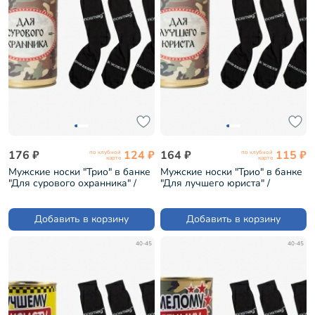
176 ₽
124 ₽
164 ₽
115 ₽
по клубной
по клубной
карте
карте
Мужские носки "Трио" в банке
Мужские носки "Трио" в банке
"Для сурового охранника" /
"Для лучшего юриста" /
черные (1БАН_ПрофС)
черные (1БАН_ПрофС)
Добавить в корзину
Добавить в корзину
40-45
40-45