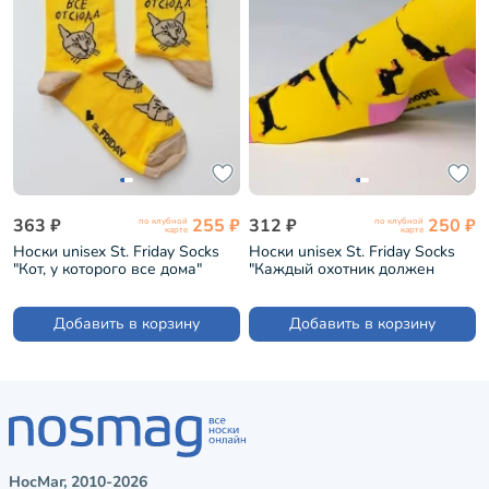
363 ₽
255 ₽
312 ₽
250 ₽
по клубной
по клубной
карте
карте
Носки unisex St. Friday Socks
Носки unisex St. Friday Socks
"Кот, у которого все дома"
"Каждый охотник должен
(760-8)
знать меня" (768-8)
Добавить в корзину
Добавить в корзину
НосМаг, 2010-2026