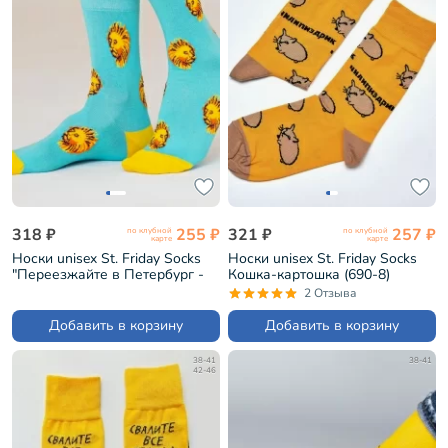
318 ₽
255 ₽
321 ₽
257 ₽
по клубной
по клубной
карте
карте
Носки unisex St. Friday Socks
Носки unisex St. Friday Socks
"Переезжайте в Петербург -
Кошка-картошка (690-8)
котики зовут!" (GR-1406-
2 Отзыва
25/08/19)
Добавить в корзину
Добавить в корзину
38-41
38-41
42-46