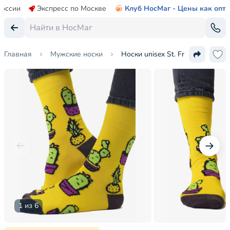
России
Экспресс по Москве
Клуб НосМаг - Цены как опт
Главная
Мужские носки
Носки unisex St. Friday Socks
1 из 6