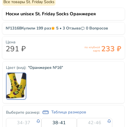
Все товары St. Friday Socks
Носки unisex St. Friday Socks Оранжерея
№13168
Купили 199 раз
5
•
3 Отзыва
0 Вопросов
Цена
291 ₽
233 ₽
по клубной
карте
"Оранжерея №16"
Цвет (вид):
Таблица размеров
Выберите размер:
34-37
38-41
42-46