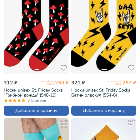
312 ₽
250 ₽
321 ₽
257 ₽
по клубной
по клубной
карте
карте
Носки unisex St. Friday Socks
Носки unisex St. Friday Socks
"Грибной дождь" (548-19)
Батин олдскул (554-8)
6 Отзывов
Добавить в корзину
Добавить в корзину
34-37
34-37
38-41
38-41
42-46