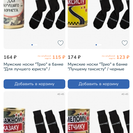
164 ₽
115 ₽
174 ₽
123 ₽
по клубной
по клубной
карте
карте
Мужские носки "Трио" в банке
Мужские носки "Трио" в банке
"Для лучшего юриста" /
"Лучшему таксисту" / черные
черные (1БАН_ПрофС)
(1БАН_ПрофС)
Добавить в корзину
Добавить в корзину
40-45
40-45