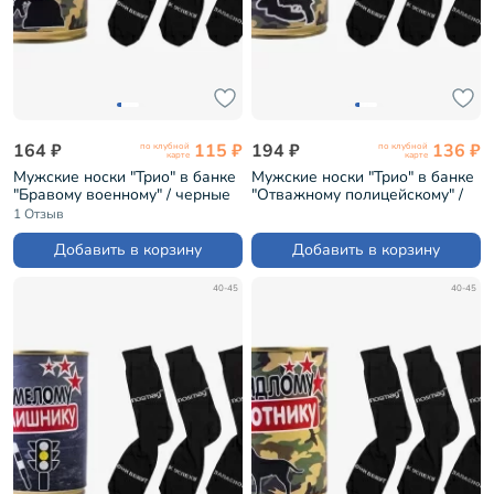
164 ₽
115 ₽
194 ₽
136 ₽
по клубной
по клубной
карте
карте
Мужские носки "Трио" в банке
Мужские носки "Трио" в банке
"Бравому военному" / черные
"Отважному полицейскому" /
(1БАН_ПрофС)
черные (1БАН_ПрофС)
1 Отзыв
Добавить в корзину
Добавить в корзину
40-45
40-45