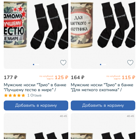
177 ₽
125 ₽
164 ₽
115 ₽
по клубной
по клубной
карте
карте
Мужские носки "Трио" в банке
Мужские носки "Трио" в банке
"Лучшему тестю в мире" /
"Для меткого охотника" /
черные (1БАН_7я)
черные (1БАН_Др)
1 Отзыв
Добавить в корзину
Добавить в корзину
40-45
40-45