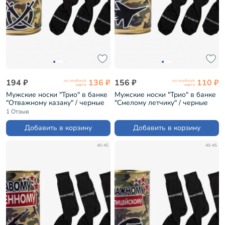
194 ₽
136 ₽
156 ₽
110 ₽
по клубной
по клубной
карте
карте
Мужские носки "Трио" в банке
Мужские носки "Трио" в банке
"Отважному казаку" / черные
"Смелому летчику" / черные
(1БАН_Др)
(1БАН_ПрофС)
1 Отзыв
Добавить в корзину
Добавить в корзину
40-45
40-45