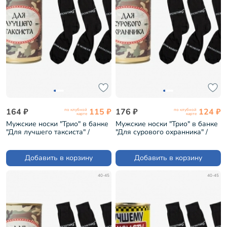
164 ₽
115 ₽
176 ₽
124 ₽
по клубной
по клубной
карте
карте
Мужские носки "Трио" в банке
Мужские носки "Трио" в банке
"Для лучшего таксиста" /
"Для сурового охранника" /
черные (1БАН_ПрофС)
черные (1БАН_ПрофС)
Добавить в корзину
Добавить в корзину
40-45
40-45