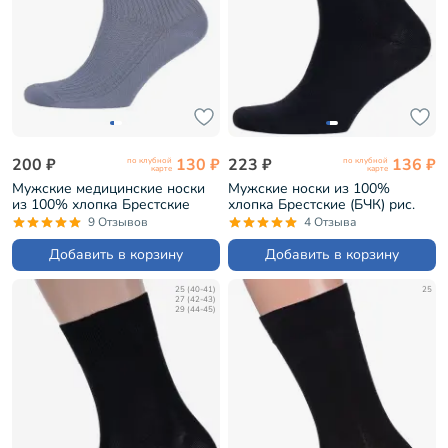
200 ₽
130 ₽
223 ₽
136 ₽
по клубной
по клубной
карте
карте
Мужские медицинские носки
Мужские носки из 100%
из 100% хлопка Брестские
хлопка Брестские (БЧК) рис.
(БЧК) рис. 009, СВЕТЛО-СЕРЫЕ
000, ЧЕРНЫЕ (15С2225)
9 Отзывов
4 Отзыва
(14С2221)
Добавить в корзину
Добавить в корзину
25 (40-41)
25
27 (42-43)
29 (44-45)