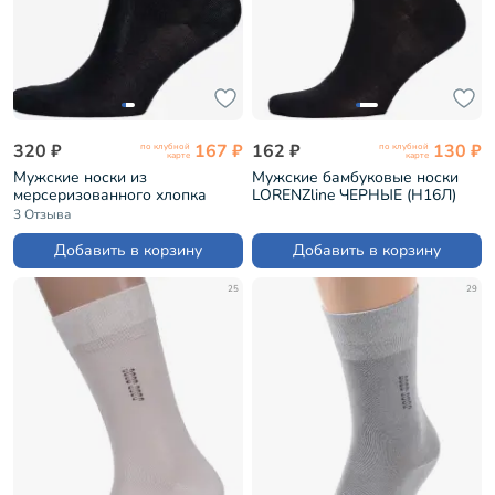
320 ₽
167 ₽
162 ₽
130 ₽
по клубной
по клубной
карте
карте
Мужские носки из
Мужские бамбуковые носки
мерсеризованного хлопка
LORENZline ЧЕРНЫЕ (Н16Л)
Брестские (БЧК) рис. 000,
3 Отзыва
ЧЕРНЫЕ (18С2005)
Добавить в корзину
Добавить в корзину
25
29