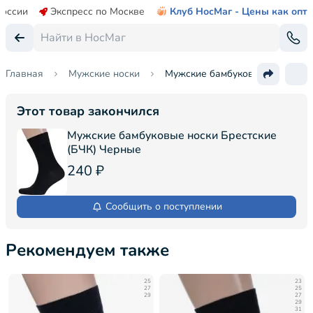
России
Экспресс по Москве
Клуб НосМаг - Цены как опт
Главная
Мужские носки
Мужские бамбуковые носки Бре
Этот товар закончился
Мужские бамбуковые носки Брестские
(БЧК) Черные
240 ₽
Сообщить о поступлении
Рекомендуем также
25
23
27
25
29
27
29
31