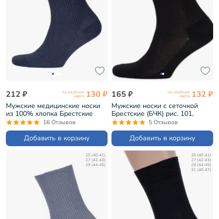
212 ₽
130 ₽
165 ₽
132 ₽
по клубной
по клубной
карте
карте
Мужские медицинские носки
Мужские носки с сеточкой
из 100% хлопка Брестские
Брестские (БЧК) рис. 101,
(БЧК) рис. 009, ТЕМНО-СЕРЫЕ
ЧЕРНЫЕ (18С2129)
16 Отзывов
5 Отзывов
(14С2221)
Добавить в корзину
Добавить в корзину
25 (40-41)
25 (40-41)
27 (42-43)
27 (42-43)
29 (44-45)
29 (44-45)
31 (46-47)