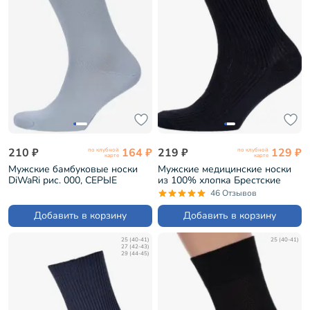
210 ₽
164 ₽
219 ₽
129 ₽
по клубной
по клубной
карте
карте
Мужские бамбуковые носки
Мужские медицинские носки
DiWaRi рис. 000, СЕРЫЕ
из 100% хлопка Брестские
(7С-94СП)
(БЧК) рис. 009, ЧЕРНЫЕ
46 Отзывов
(14С2221)
Добавить в корзину
Добавить в корзину
25 (40-41)
25 (40-41)
27 (42-43)
29 (44-45)