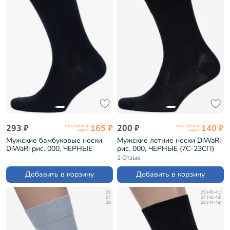
293 ₽
165 ₽
200 ₽
140 ₽
по клубной
по клубной
карте
карте
Мужские бамбуковые носки
Мужские летние носки DiWaRi
DiWaRi рис. 000, ЧЕРНЫЕ
рис. 000, ЧЕРНЫЕ (7С-23СП)
(7С-94СП)
1 Отзыв
Добавить в корзину
Добавить в корзину
25
25 (40-41)
27
27 (42-43)
29
29 (44-45)