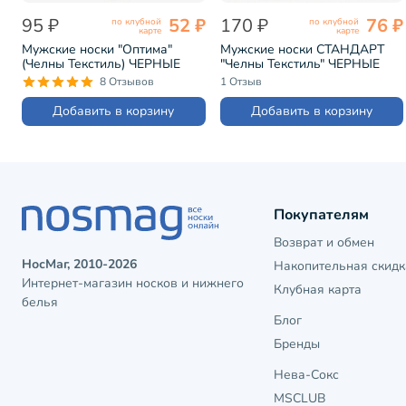
95 ₽
52 ₽
170 ₽
76 ₽
по клубной
по клубной
карте
карте
Мужские носки "Оптима"
Мужские носки СТАНДАРТ
(Челны Текстиль) ЧЕРНЫЕ
"Челны Текстиль" ЧЕРНЫЕ
(L22)
(без этикеток) (L46)
8 Отзывов
1 Отзыв
Добавить в корзину
Добавить в корзину
Покупателям
Возврат и обмен
НосМаг, 2010-2026
Накопительная скидк
Интернет-магазин носков и нижнего
Клубная карта
белья
Блог
Бренды
Нева-Сокс
MSCLUB