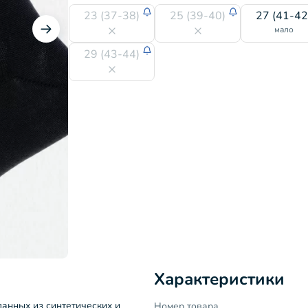
23 (37-38)
25 (39-40)
27 (41-42
мало
29 (43-44)
Характеристики
анных из синтетических и
Номер товара