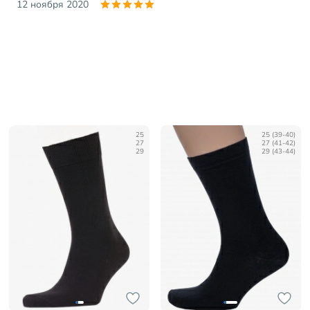
12 ноября 2020
25
25 (39-40)
27
27 (41-42)
29
29 (43-44)