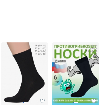
25 (39-40)
25 (38-40)
27 (41-42)
27 (41-43)
29 (43-44)
29 (44-46)
31 (45-46)
31 (47-48)