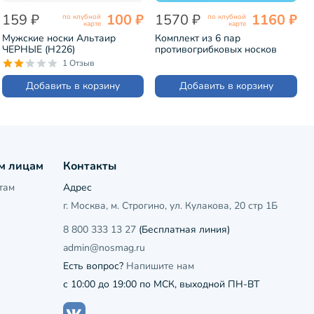
159 ₽
100 ₽
1570 ₽
1160 ₽
по клубной
по клубной
карте
карте
Мужские носки Альтаир
Комплект из 6 пар
ЧЕРНЫЕ (H226)
противогрибковых носков
Гигиена-грибок "Классик"
1 Отзыв
ЧЕРНЫЙ (H419)
Добавить в корзину
Добавить в корзину
м лицам
Контакты
там
Адрес
г. Москва, м. Строгино, ул. Кулакова, 20 стр 1Б
8 800 333 13 27
(Бесплатная линия)
admin@nosmag.ru
Есть вопрос?
Напишите нам
с 10:00 до 19:00 по МСК, выходной ПН-ВТ