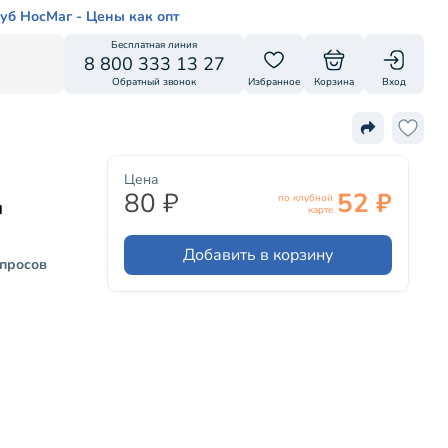
уб НосМаг - Цены как опт
Бесплатная линия
8 800 333 13 27
Обратный звонок
Избранное
Корзина
Вход
Цена
80 ₽
52 ₽
по клубной
ы
карте
Добавить в корзину
опросов