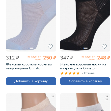
312 ₽
250 ₽
347 ₽
248 ₽
по клубной
по клубной
карте
карте
Женские короткие носки из
Женские короткие носки из
микромодала Grinston
микромодала Grinston
ГОЛУБЫЕ (17D3)
ЧЕРНЫЕ (17D3)
2 Отзыва
Добавить в корзину
Добавить в корзину
25
23
25