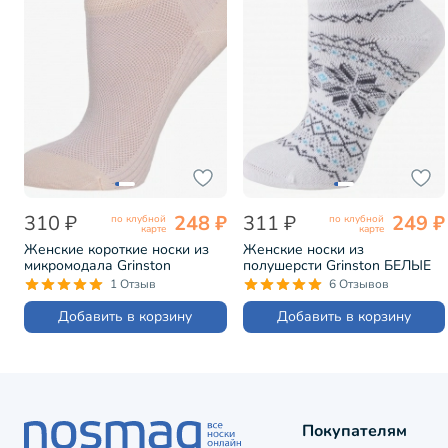
310 ₽
248 ₽
311 ₽
249 ₽
по клубной
по клубной
карте
карте
Женские короткие носки из
Женские носки из
микромодала Grinston
полушерсти Grinston БЕЛЫЕ
КРЕМОВЫЕ (17D3)
(17D4)
1 Отзыв
6 Отзывов
Добавить в корзину
Добавить в корзину
Покупателям