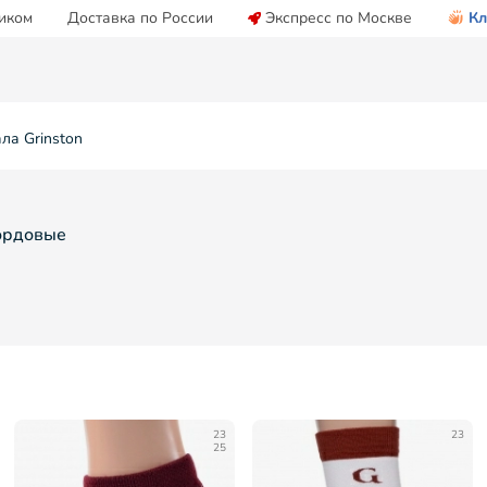
иком
Доставка по России
Экспресс по Москве
Кл
ла Grinston
Бордовые
23
23
25