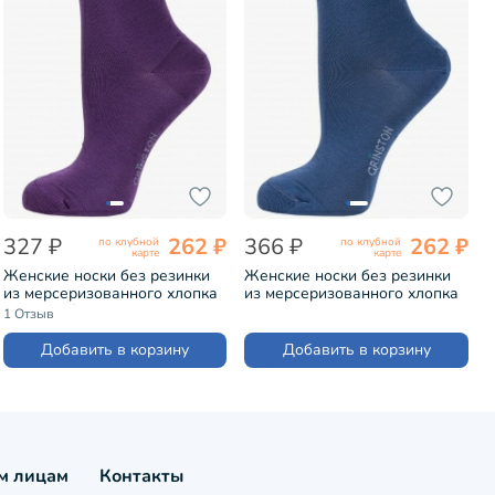
327 ₽
262 ₽
366 ₽
262 ₽
по клубной
по клубной
карте
карте
Женские носки без резинки
Женские носки без резинки
из мерсеризованного хлопка
из мерсеризованного хлопка
Grinston ФИОЛЕТОВЫЕ
Grinston ДЖИНС (15D22)
1 Отзыв
(15D22)
Добавить в корзину
Добавить в корзину
м лицам
Контакты