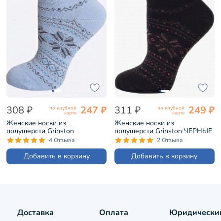
308 ₽
247 ₽
311 ₽
249 ₽
по клубной
по клубной
карте
карте
Женские носки из
Женские носки из
полушерсти Grinston
полушерсти Grinston ЧЕРНЫЕ
ГОЛУБЫЕ (17D4)
(17D4)
4 Отзыва
2 Отзыва
Добавить в корзину
Добавить в корзину
Доставка
Оплата
Юридически