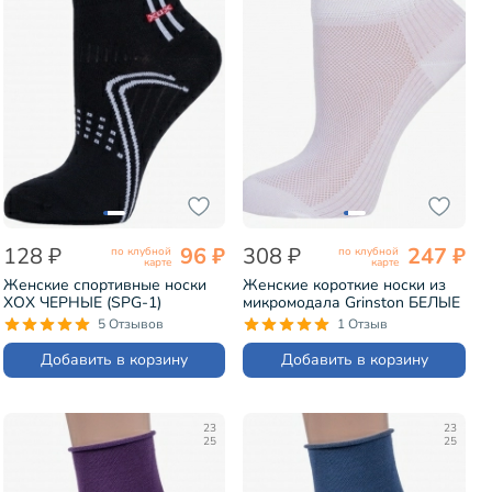
128 ₽
96 ₽
308 ₽
247 ₽
по клубной
по клубной
карте
карте
Женские спортивные носки
Женские короткие носки из
ХОХ ЧЕРНЫЕ (SPG-1)
микромодала Grinston БЕЛЫЕ
(17D3)
5 Отзывов
1 Отзыв
Добавить в корзину
Добавить в корзину
23
23
25
25