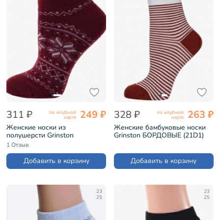
311 ₽
249 ₽
328 ₽
263 ₽
по клубной
по клубной
карте
карте
Женские носки из
Женские бамбуковые носки
полушерсти Grinston
Grinston БОРДОВЫЕ (21D1)
БОРДОВЫЕ (17D4)
1 Отзыв
Добавить в корзину
Добавить в корзину
23
23
25
25