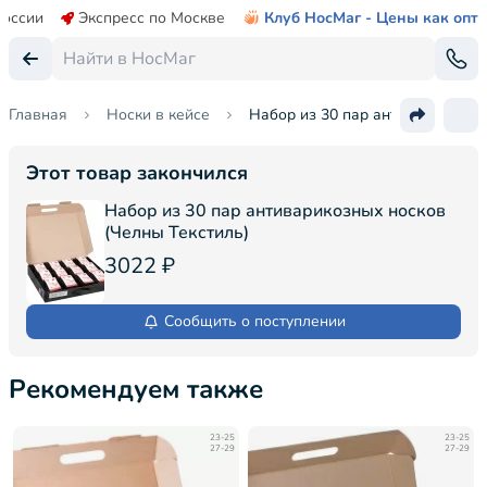
России
Экспресс по Москве
Клуб НосМаг - Цены как опт
Главная
Носки в кейсе
Набор из 30 пар антиварикозных
Этот товар закончился
Набор из 30 пар антиварикозных носков
(Челны Текстиль)
3022 ₽
Сообщить о поступлении
Рекомендуем также
23-25
23-25
27-29
27-29