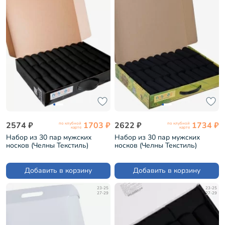
2574 ₽
1703 ₽
2622 ₽
1734 ₽
по клубной
по клубной
карте
карте
Набор из 30 пар мужских
Набор из 30 пар мужских
носков (Челны Текстиль)
носков (Челны Текстиль)
черные (TL52-30)
черные в кейсе
"Стратегический запас" (TL52-
30)
Добавить в корзину
Добавить в корзину
23-25
23-25
27-29
27-29