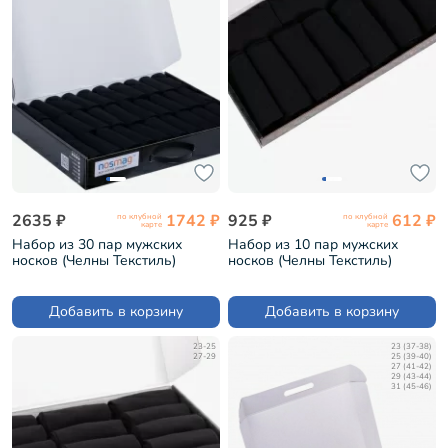
2635 ₽
1742 ₽
925 ₽
612 ₽
по клубной
по клубной
карте
карте
Набор из 30 пар мужских
Набор из 10 пар мужских
носков (Челны Текстиль)
носков (Челны Текстиль)
черные в кейсе "Люди" (TL52-
черные (TL52-10)
30)
Добавить в корзину
Добавить в корзину
23-25
23 (37-38)
27-29
25 (39-40)
27 (41-42)
29 (43-44)
31 (45-46)