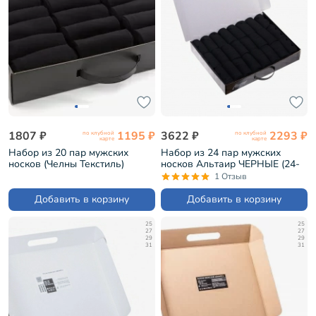
1807 ₽
1195 ₽
3622 ₽
2293 ₽
по клубной
по клубной
карте
карте
Набор из 20 пар мужских
Набор из 24 пар мужских
носков (Челны Текстиль)
носков Альтаир ЧЕРНЫЕ (24-
черные (TL52-20)
H226)
1 Отзыв
Добавить в корзину
Добавить в корзину
25
25
27
27
29
29
31
31