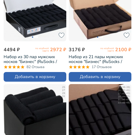
4494 ₽
2972 ₽
3176 ₽
2100 ₽
по клубной
по клубной
карте
карте
Набор из 30 пар мужских
Набор из 21 пары мужских
носков "Бизнес" (RuSocks /
носков "Бизнес" (RuSocks /
Орудьевский трикотаж)
Орудьевский трикотаж)
82 Отзыва
17 Отзывов
черные (РуС-30)
черные (РуС-21)
Добавить в корзину
Добавить в корзину
25
23 (38-39)
27
25 (40-41)
29
27 (42-43)
31
29 (44-45)
31 (46-47)
33 (48-49)