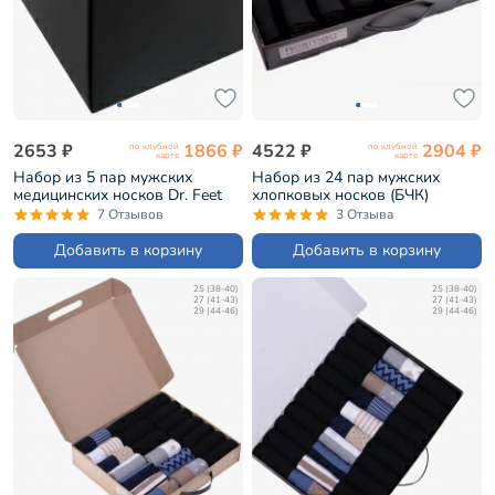
2653 ₽
1866 ₽
4522 ₽
2904 ₽
по клубной
по клубной
карте
карте
Набор из 5 пар мужских
Набор из 24 пар мужских
медицинских носков Dr. Feet
хлопковых носков (БЧК)
черные (PG-15DF1-5)
черные (БРЕСТ-24К2122)
7 Отзывов
3 Отзыва
Добавить в корзину
Добавить в корзину
25 (38-40)
25 (38-40)
27 (41-43)
27 (41-43)
29 (44-46)
29 (44-46)