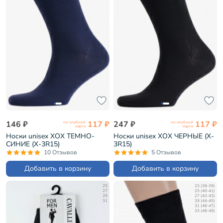
146 ₽
117 ₽
247 ₽
117 ₽
по клубной
по клубной
карте
карте
Носки unisex ХОХ ТЕМНО-
Носки unisex ХОХ ЧЕРНЫЕ (X-
СИНИЕ (X-3R15)
3R15)
10 Отзывов
5 Отзывов
Добавить в корзину
Добавить в корзину
25
23 (38-39)
27
25 (40-41)
29
27 (42-43)
31
29 (44-45)
31 (46-47)
33 (48-49)