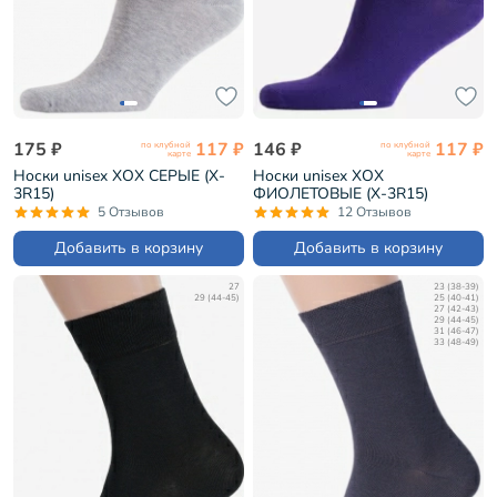
175 ₽
117 ₽
146 ₽
117 ₽
по клубной
по клубной
карте
карте
Носки unisex ХОХ СЕРЫЕ (X-
Носки unisex ХОХ
3R15)
ФИОЛЕТОВЫЕ (X-3R15)
5 Отзывов
12 Отзывов
Добавить в корзину
Добавить в корзину
27
23 (38-39)
29 (44-45)
25 (40-41)
27 (42-43)
29 (44-45)
31 (46-47)
33 (48-49)