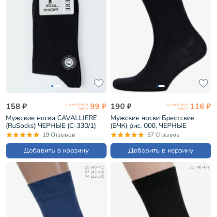
158 ₽
99 ₽
190 ₽
116 ₽
по клубной
по клубной
карте
карте
Мужские носки CAVALLIERE
Мужские носки Брестские
(RuSocks) ЧЕРНЫЕ (С-330/1)
(БЧК) рис. 000, ЧЕРНЫЕ
(14С2122)
19 Отзывов
37 Отзывов
Добавить в корзину
Добавить в корзину
25 (40-41)
31 (46-47)
27 (42-43)
29 (44-45)