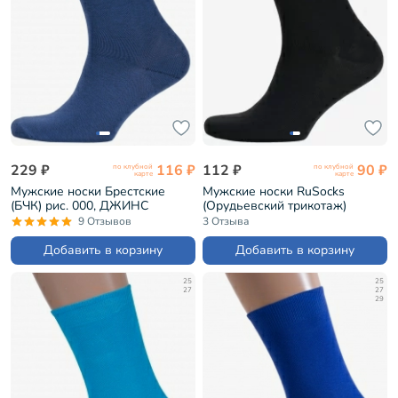
229 ₽
116 ₽
112 ₽
90 ₽
по клубной
по клубной
карте
карте
Мужские носки Брестские
Мужские носки RuSocks
(БЧК) рис. 000, ДЖИНС
(Орудьевский трикотаж)
(14С2122)
ЧЕРНЫЕ (М-1134)
9 Отзывов
3 Отзыва
Добавить в корзину
Добавить в корзину
25
25
27
27
29