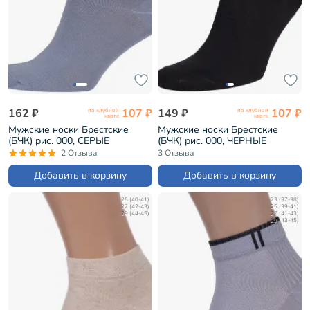
162 ₽
107 ₽
149 ₽
107 ₽
по клубной
по клубной
карте
карте
Мужские носки Брестские
Мужские носки Брестские
(БЧК) рис. 000, СЕРЫЕ
(БЧК) рис. 000, ЧЕРНЫЕ
(14С2124)
(14С2124)
2 Отзыва
3 Отзыва
Добавить в корзину
Добавить в корзину
25 (40-41)
23 (37-38)
27 (42-43)
25 (39-41)
29 (44-45)
27 (41-43)
29 (43-45)