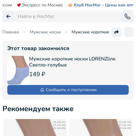
России
Экспресс по Москве
Клуб НосМаг - Цены как опт
Главная
Мужские носки
Мужские короткие носки LOREN
Этот товар закончился
Мужские короткие носки LORENZline
Светло-голубые
149 ₽
Сообщить о поступлении
Рекомендуем также
25 (40-41)
25 (40-41)
27 (42-43)
27 (42-43)
29 (44-45)
29 (44-45)