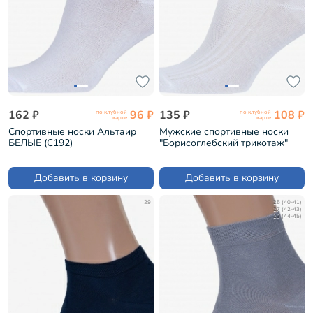
162 ₽
96 ₽
135 ₽
108 ₽
по клубной
по клубной
карте
карте
Спортивные носки Альтаир
Мужские спортивные носки
БЕЛЫЕ (С192)
"Борисоглебский трикотаж"
БЕЛЫЕ (4С73)
Добавить в корзину
Добавить в корзину
29
25 (40-41)
27 (42-43)
29 (44-45)