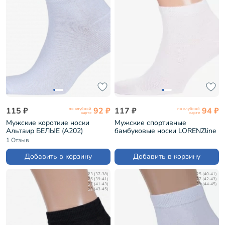
115 ₽
92 ₽
117 ₽
94 ₽
по клубной
по клубной
карте
карте
Мужские короткие носки
Мужские спортивные
Альтаир БЕЛЫЕ (А202)
бамбуковые носки LORENZline
БЕЛЫЕ (Н19)
1 Отзыв
Добавить в корзину
Добавить в корзину
23 (37-38)
25 (40-41)
25 (39-41)
27 (42-43)
27 (41-43)
29 (44-45)
29 (43-45)