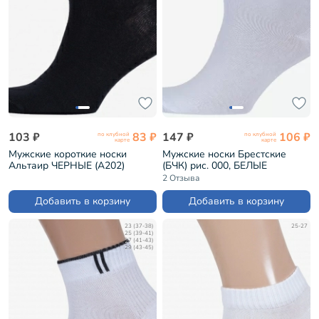
103 ₽
83 ₽
147 ₽
106 ₽
по клубной
по клубной
карте
карте
Мужские короткие носки
Мужские носки Брестские
Альтаир ЧЕРНЫЕ (А202)
(БЧК) рис. 000, БЕЛЫЕ
(14С2124)
2 Отзыва
Добавить в корзину
Добавить в корзину
23 (37-38)
25-27
25 (39-41)
27 (41-43)
29 (43-45)