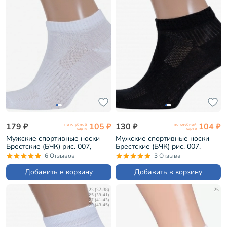
179 ₽
105 ₽
130 ₽
104 ₽
по клубной
по клубной
карте
карте
Мужские спортивные носки
Мужские спортивные носки
Брестские (БЧК) рис. 007,
Брестские (БЧК) рис. 007,
БЕЛЫЕ (14С2313)
ЧЕРНЫЕ (14С2313)
6 Отзывов
3 Отзыва
Добавить в корзину
Добавить в корзину
23 (37-38)
25
25 (39-41)
27 (41-43)
29 (43-45)