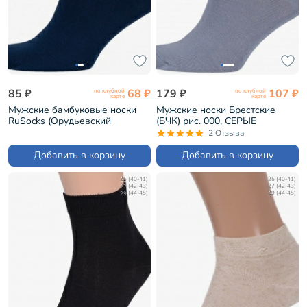
85 ₽
68 ₽
179 ₽
107 ₽
по клубной
по клубной
карте
карте
Мужские бамбуковые носки
Мужские носки Брестские
RuSocks (Орудьевский
(БЧК) рис. 000, СЕРЫЕ
трикотаж) ТЕМНО-СИНИЕ
(14С2124)
2 Отзыва
(М-241)
Добавить в корзину
Добавить в корзину
25 (40-41)
25 (40-41)
27 (42-43)
27 (42-43)
29 (44-45)
29 (44-45)