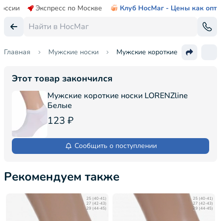
России
Экспресс по Москве
Клуб НосМаг - Цены как опт
Главная
Мужские носки
Мужские короткие носки LOREN
Этот товар закончился
Мужские короткие носки LORENZline
Белые
123 ₽
Сообщить о поступлении
Рекомендуем также
25 (40-41)
25 (40-41)
27 (42-43)
27 (42-43)
29 (44-45)
29 (44-45)