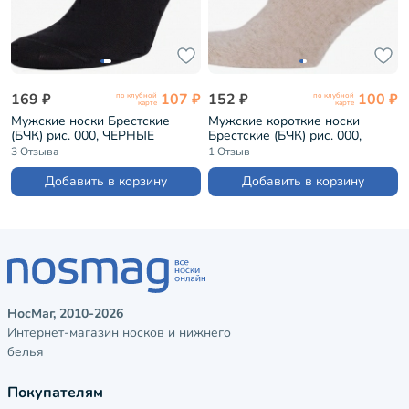
169 ₽
107 ₽
152 ₽
100 ₽
по клубной
по клубной
карте
карте
Мужские носки Брестские
Мужские короткие носки
(БЧК) рис. 000, ЧЕРНЫЕ
Брестские (БЧК) рис. 000,
(14С2124)
НАТУРАЛЬНЫЕ (15С2612)
3 Отзыва
1 Отзыв
Добавить в корзину
Добавить в корзину
НосМаг, 2010-2026
Интернет-магазин носков и нижнего
белья
Покупателям