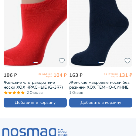
196 ₽
104 ₽
163 ₽
131 ₽
по клубной
по клубной
карте
карте
Женские ультракороткие
Женские махровые носки без
носки ХОХ КРАСНЫЕ (G-3R7)
резинки ХОХ ТЕМНО-СИНИЕ
(Z-1482)
2 Отзыва
1 Отзыв
Добавить в корзину
Добавить в корзину