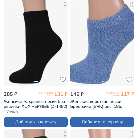
23
23
25
25
285 ₽
131 ₽
146 ₽
117 ₽
по клубной
по клубной
карте
карте
Женские махровые носки без
Женские короткие носки
резинки ХОХ ЧЕРНЫЕ (Z-1482)
Брестские (БЧК) рис. 186,
ДЖИНС (18С1419)
1 Отзыв
Добавить в корзину
Добавить в корзину
23
23
25
25