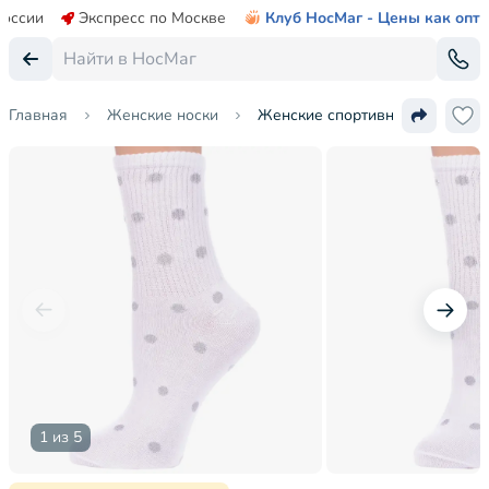
России
Экспресс по Москве
Клуб НосМаг - Цены как опт
Главная
Женские носки
Женские спортивные носки "Кр
1 из 5