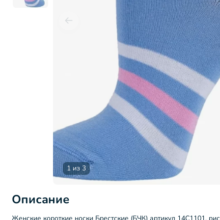
1 из 3
Описание
Женские короткие носки Брестские (БЧК) артикул 14С1101, рис