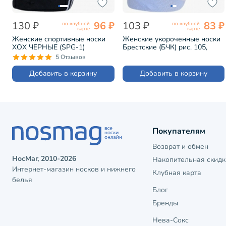
130 ₽
96 ₽
103 ₽
83 ₽
по клубной
по клубной
карте
карте
Женские спортивные носки
Женские укороченные носки
ХОХ ЧЕРНЫЕ (SPG-1)
Брестские (БЧК) рис. 105,
ГОЛУБЫЕ (18С1322)
5 Отзывов
Добавить в корзину
Добавить в корзину
Покупателям
Возврат и обмен
НосМаг, 2010-2026
Накопительная скидк
Интернет-магазин носков и нижнего
Клубная карта
белья
Блог
Бренды
Нева-Сокс