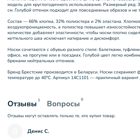
модель для круглогодичного использования. Размерный ряд: 36
см. Голубой оттенок подходит для повседневных образов и не 
Состав — 66% хлопка, 32% полиэстера и 2% эластана. Хлопко
воздухопроницаемость, а полиэстер повышает износостойкост
количестве добавляет эластичности, чтобы носки плотно сиде
кеттельного шва исключает натирание и дискомфорт.
Носки сочетаются с обувью разного стиля: балетками, туфлям
офисе, на прогулке или в поездках. Голубой цвет легко комби
брюками нейтральных оттенков.
Бренд Брестские производится в Беларуси. Носки сохраняют ф
температуре до 40°C. Артикул 14С1101 — практичный вариант
0
1
Отзывы
Вопросы
Отзывы могут оставлять только те, кто купил товар.
Д
Денис С.