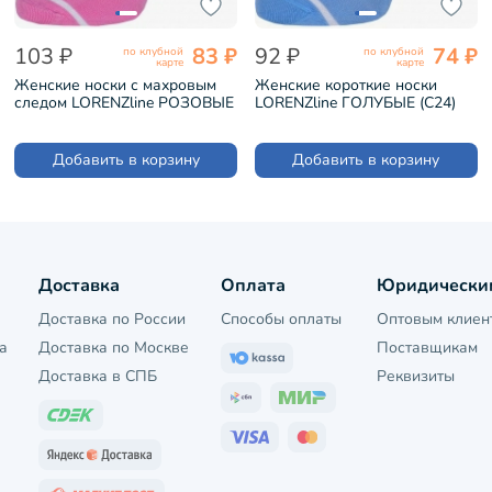
103 ₽
83 ₽
92 ₽
74 ₽
по клубной
по клубной
карте
карте
Женские носки с махровым
Женские короткие носки
следом LORENZline РОЗОВЫЕ
LORENZline ГОЛУБЫЕ (С24)
(С24М)
Добавить в корзину
Добавить в корзину
Доставка
Оплата
Юридически
Доставка по России
Способы оплаты
Оптовым клиен
а
Доставка по Москве
Поставщикам
Доставка в СПБ
Реквизиты