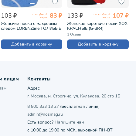
103 ₽
83 ₽
133 ₽
107 ₽
по клубной
по клубной
карте
карте
Женские носки с махровым
Женские короткие носки ХОХ
следом LORENZline ГОЛУБЫЕ
КРАСНЫЕ (G-3R4)
(С24М)
1 Отзыв
Добавить в корзину
Добавить в корзину
м лицам
Контакты
там
Адрес
г. Москва, м. Строгино, ул. Кулакова, 20 стр 1Б
8 800 333 13 27
(Бесплатная линия)
admin@nosmag.ru
Есть вопрос?
Напишите нам
с 10:00 до 19:00 по МСК, выходной ПН-ВТ