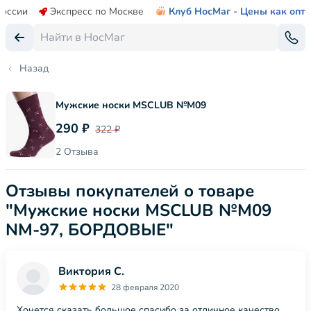
России
Экспресс по Москве
Клуб НосМаг - Цены как опт
Назад
Мужские носки MSCLUB №М09
290 ₽
322 ₽
2 Отзыва
Отзывы покупателей о товаре
"Мужские носки MSCLUB №М09
NM-97, БОРДОВЫЕ"
Виктория С.
28 февраля 2020
Хочется сказать большое спасибо за отличное качество