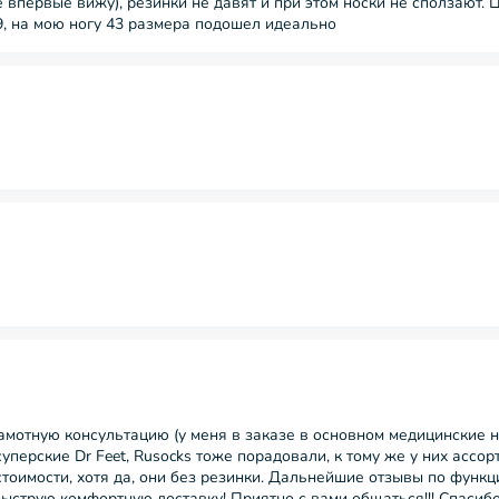
 впервые вижу), резинки не давят и при этом носки не сползают. Ц
9, на мою ногу 43 размера подошел идеально
амотную консультацию (у меня в заказе в основном медицинские н
суперские Dr Feet, Rusocks тоже порадовали, к тому же у них ассо
 стоимости, хотя да, они без резинки. Дальнейшие отзывы по функ
быструю комфортную доставку! Приятно с вами общаться!!! Спасибо