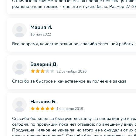
Отличные носки! Не толстые, мысок вообще без шва (я такие
реально очень темные - мне это и нужно было. Размер 27-2
Мария И.
16 мая 2022
Все вовремя, качество отличное, спасибо.Успешной работы!
Валерий Д.
22 сентября 2020
Спасибо за быстрое и качественное выполнение заказа
Наталия Б.
14 апреля 2019
Спасибо большое за быструю доставку, за оперативную и гр
сегодня, по продукции пока нет отзывов; по внешнему виду 
Продукция Челнов не удивила, но этого и не ожидали от их
позже, проверим в деле:)) Спасибо большое, повторюсь, за 