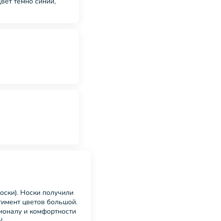
вет темно синий,
оски). Носки получили
ртимент цветов большой.
ционалу и комфортности
!