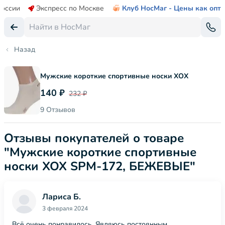
России
Экспресс по Москве
Клуб НосМаг - Цены как опт
Назад
Мужские короткие спортивные носки ХОХ
140 ₽
232 ₽
9 Отзывов
Отзывы покупателей о товаре
"Мужские короткие спортивные
носки ХОХ SPM-172, БЕЖЕВЫЕ"
Лариса Б.
3 февраля 2024
Всё очень понравилось. Являюсь постоянным