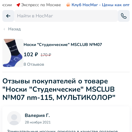
России
Экспресс по Москве
Клуб НосМаг - Цены как опт
Назад
Носки "Студенческие" MSCLUB №М07
102 ₽
170 ₽
8 Отзывов
Отзывы покупателей о товаре
"Носки "Студенческие" MSCLUB
№М07 nm-115, МУЛЬТИКОЛОР"
Валерия Г.
28 ноября 2021
Замечательные носочки, покупала в качестве подарков,