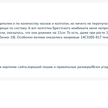
ителям и по количеству носков и колготок, но ничего не перепутал
роши по составу. А вот колготки Брестского комбината меня непр
ли, оказалось, что они длиннее на 11см. То есть, даже при росте 
 ребенка-19). Особенно велики оказались махровые 14С3265-817 т
а картинке сайта,хороший пошив и правильные размеры!Всем уго