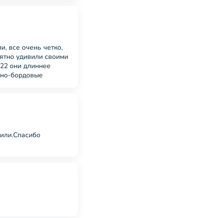
и, все очень четко,
иятно удивили своими
122 они длиннее
емно-бордовые
дили.Спасибо