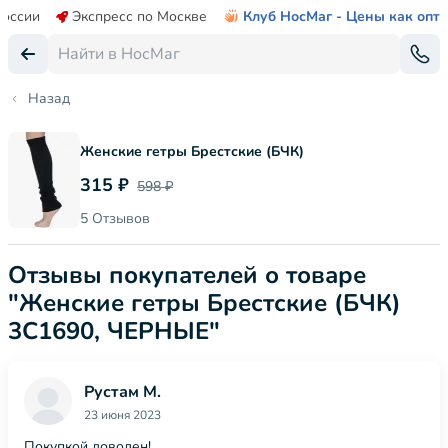
России
Экспресс по Москве
Клуб НосМаг - Цены как опт
Назад
Женские гетры Брестские (БЧК)
315 ₽
598 ₽
5 Отзывов
Отзывы покупателей о товаре
"Женские гетры Брестские (БЧК)
3С1690, ЧЕРНЫЕ"
Рустам М.
23 июня 2023
Покупкой доволен!