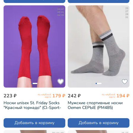
34-37
25
38-41
27
42-46
29
31
223 ₽
179 ₽
242 ₽
194 ₽
по клубной
по клубной
карте
карте
Носки unisex St. Friday Socks
Мужские спортивные носки
"Красный торнадо" (Cl-Sport-
Oemen СЕРЫЕ (PM485)
1416-11)
Добавить в корзину
Добавить в корзину