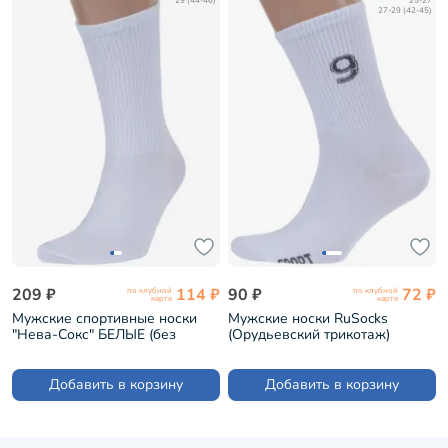
29 (44-46)
25-27
27-29 (42-45)
209 ₽
114 ₽
90 ₽
72 ₽
по клубной
по клубной
карте
карте
Мужские спортивные носки
Мужские носки RuSocks
"Нева-Сокс" БЕЛЫЕ (без
(Орудьевский трикотаж)
этикеток) (СВ-121)
БЕЛЫЕ (М3-13750)
Добавить в корзину
Добавить в корзину