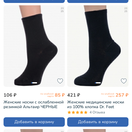
23
23
25
25
106 ₽
85 ₽
421 ₽
257 ₽
по клубной
по клубной
карте
карте
Женские носки с ослабленной
Женские медицинские носки
резинкой Альтаир ЧЕРНЫЕ
из 100% хлопка Dr. Feet
(М198)
ЧЕРНЫЕ (15DF7)
4 Отзыва
Добавить в корзину
Добавить в корзину