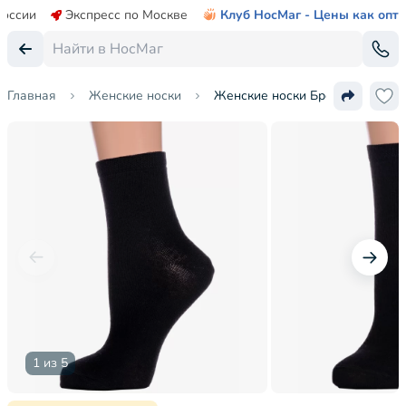
России
Экспресс по Москве
Клуб НосМаг - Цены как опт
Главная
Женские носки
Женские носки Брестские (БЧК
1 из 5