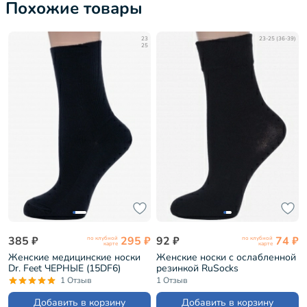
Похожие товары
23
23-25 (36-39)
25
385 ₽
295 ₽
92 ₽
74 ₽
по клубной
по клубной
карте
карте
Женские медицинские носки
Женские носки с ослабленной
Dr. Feet ЧЕРНЫЕ (15DF6)
резинкой RuSocks
(Орудьевский трикотаж)
1 Отзыв
1 Отзыв
ЧЕРНЫЕ (Ж-21201)
Добавить в корзину
Добавить в корзину