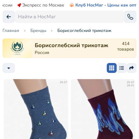
России
Экспресс по Москве
Клуб НосМаг - Цены как опт
Главная
Бренды
Борисоглебский трикотаж
414
Борисоглебский трикотаж
товаров
Россия
25-27
25-27
29-31