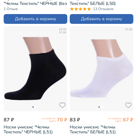
"Челны Текстиль" ЧЕРНЫЕ (без
Текстиль" БЕЛЫЕ (L50)
этикеток) (L46)
1 Отзыв
13 Отзывов
Добавить в корзину
Добавить в корзину
23-25
27-29
27-29
87 ₽
70 ₽
83 ₽
67 ₽
по клубной
по клубной
карте
карте
Носки унисекс "Челны
Носки унисекс "Челны
Текстиль" ЧЕРНЫЕ (L51)
Текстиль" БЕЛЫЕ (L51)