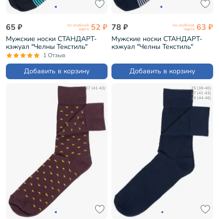
65 ₽
52 ₽
78 ₽
63 ₽
по клубной
по клубной
карте
карте
Мужские носки СТАНДАРТ-
Мужские носки СТАНДАРТ-
кэжуал "Челны Текстиль"
кэжуал "Челны Текстиль"
СИНЕ-БИРЮЗОВЫЕ (без
ТЕМНО-СИНИЕ (без этикеток)
1 Отзыв
этикеток) (L34-К2)
(L34-К2)
Добавить в корзину
Добавить в корзину
27 (41-43)
25 (38-40)
27 (41-43)
29 (44-46)