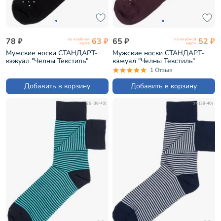
78 ₽
63 ₽
65 ₽
52 ₽
по клубной
по клубной
карте
карте
Мужские носки СТАНДАРТ-
Мужские носки СТАНДАРТ-
кэжуал "Челны Текстиль"
кэжуал "Челны Текстиль"
ЧЕРНЫЕ (без этикеток) (L34-
КОРИЧНЕВЫЕ (без этикеток)
1 Отзыв
К1)
(L34-К1)
Добавить в корзину
Добавить в корзину
25 (38-40)
25 (38-40)