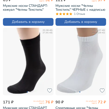
карте
карте
Мужские носки СТАНДАРТ-
Мужские носки "Челны
кэжуал "Челны Текстиль"
Текстиль" ЧЕРНЫЕ с надписью
ТЕМНО-СИНИЕ (без этикеток)
"The Boss" (L34/Н)
1 Отзыв
(L34-К7)
Добавить в корзину
Добавить в корзину
25 (38-40)
23-25 (37-40)
27 (41-43)
25-27 (39-42)
171 ₽
76 ₽
90 ₽
72 ₽
по клубной
по клубной
карте
карте
Мужские носки СТАНДАРТ
Спортивные носки "Челны