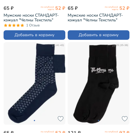
65 ₽
52 ₽
65 ₽
52 ₽
по клубной
по клубной
карте
карте
Мужские носки СТАНДАРТ-
Мужские носки СТАНДАРТ-
кэжуал "Челны Текстиль"
кэжуал "Челны Текстиль"
КОРИЧНЕВО-ЖЕЛТЫЕ (без
ТЕМНО-СИНИЕ (без этикеток)
1 Отзыв
этикеток) (L34-К3)
(L34-К5)
Добавить в корзину
Добавить в корзину
27 (41-43)
23-25 (35-38)
65 ₽
52 ₽
121 ₽
97 ₽
по клубной
по клубной