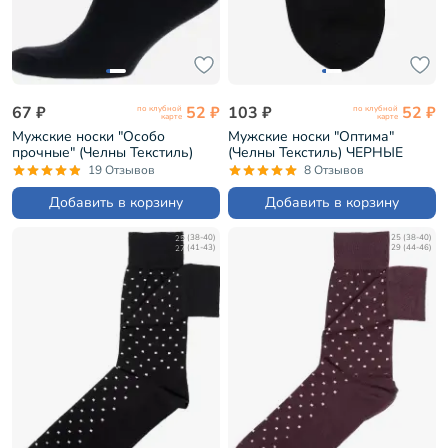
67 ₽
52 ₽
103 ₽
52 ₽
по клубной
по клубной
карте
карте
Мужские носки "Особо
Мужские носки "Оптима"
прочные" (Челны Текстиль)
(Челны Текстиль) ЧЕРНЫЕ
ЧЕРНЫЕ (L01)
(L22)
19 Отзывов
8 Отзывов
Добавить в корзину
Добавить в корзину
25 (38-40)
25 (38-40)
27 (41-43)
29 (44-46)