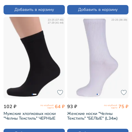
Добавить в корзину
Добавить в корзину
23-25 (37-40)
23-25 (36-39)
27-29 (41-44)
102 ₽
64 ₽
93 ₽
75 ₽
по клубной
по клубной
карте
карте
Мужские хлопковых носки
Женские носки "Челны
"Челны Текстиль" ЧЕРНЫЕ
Текстиль" "БЕЛЫЕ" (L34ж)
(TL52)