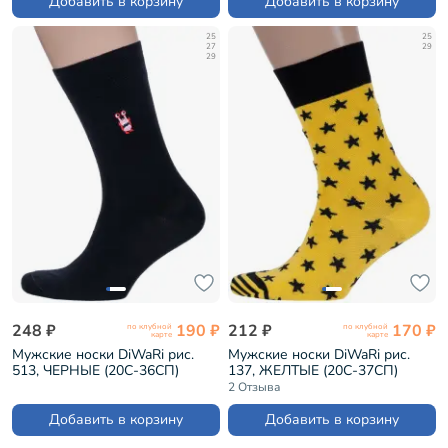
Добавить в корзину
Добавить в корзину
25
25
27
29
29
248 ₽
190 ₽
212 ₽
170 ₽
по клубной
по клубной
карте
карте
Мужские носки DiWaRi рис.
Мужские носки DiWaRi рис.
513, ЧЕРНЫЕ (20С-36СП)
137, ЖЕЛТЫЕ (20С-37СП)
2 Отзыва
Добавить в корзину
Добавить в корзину