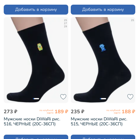
Добавить в корзину
Добавить в корзину
25
25
27
29
273 ₽
189 ₽
235 ₽
188 ₽
по клубной
по клубной
карте
карте
Мужские носки DiWaRi рис.
Мужские носки DiWaRi рис.
516, ЧЕРНЫЕ (20С-36СП)
515, ЧЕРНЫЕ (20С-36СП)