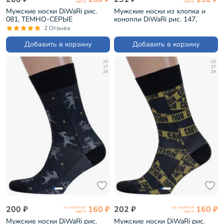
карте
карте
Мужские носки DiWaRi рис.
Мужские носки из хлопка и
081, ТЕМНО-СЕРЫЕ
конопли DiWaRi рис. 147,
(17С-151СП)
ЧЕРНЫЕ (20С-136СП)
2 Отзыва
Добавить в корзину
Добавить в корзину
25
25
27
27
29
29
200 ₽
160 ₽
202 ₽
160 ₽
по клубной
по клубной
карте
карте
Мужские носки DiWaRi рис.
Мужские носки DiWaRi рис.