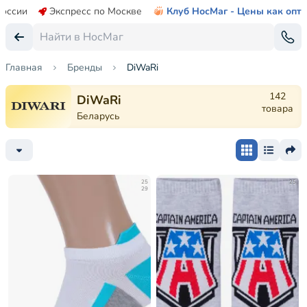
России
Экспресс по Москве
Клуб НосМаг - Цены как опт
Главная
Бренды
DiWaRi
142
DiWaRi
товара
Беларусь
25
25
29