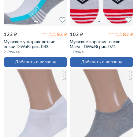
123 ₽
93 ₽
102 ₽
82 ₽
по клубной
по клубной
карте
карте
Мужские ультракороткие
Мужские короткие носки
носки DiWaRi рис. 083,
Marvel DiWaRi рис. 074,
БИРЮЗОВЫЕ (16С-72СП)
СВЕТЛО-СЕРЫЕ (17С-141СПМ)
2 Отзыва
1 Отзыв
Добавить в корзину
Добавить в корзину
25
25
27
27
29
29