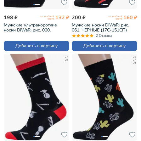
198 ₽
132 ₽
200 ₽
160 ₽
по клубной
по клубной
карте
карте
Мужские ультракороткие
Мужские носки DiWaRi рис.
носки DiWaRi рис. 000,
061, ЧЕРНЫЕ (17С-151СП)
ЧЕРНЫЕ (17С-144СП)
2 Отзыва
Добавить в корзину
Добавить в корзину
27
25
29
27
29