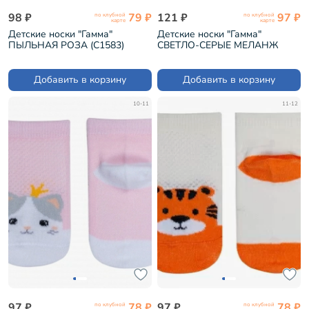
98 ₽
79 ₽
121 ₽
97 ₽
по клубной
по клубной
карте
карте
Детские носки "Гамма"
Детские носки "Гамма"
ПЫЛЬНАЯ РОЗА (С1583)
СВЕТЛО-СЕРЫЕ МЕЛАНЖ
(С1614)
Добавить в корзину
Добавить в корзину
10-11
11-12
97 ₽
78 ₽
97 ₽
78 ₽
по клубной
по клубной