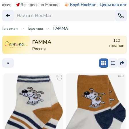
России
Экспресс по Москве
Клуб НосМаг - Цены как опт
Главная
Бренды
ГАММА
110
ГАММА
товаров
Россия
11-12
10-11
9-10