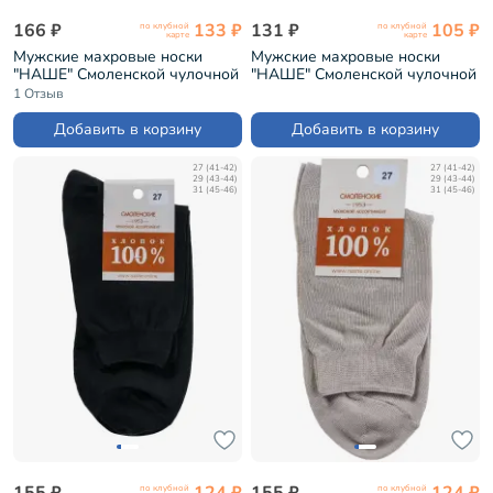
166 ₽
133 ₽
131 ₽
105 ₽
по клубной
по клубной
карте
карте
Мужские махровые носки
Мужские махровые носки
"НАШЕ" Смоленской чулочной
"НАШЕ" Смоленской чулочной
фабрики рис. 1, ЧЕРНЫЕ №1
фабрики рис. 1, ЧЕРНЫЕ №1
1 Отзыв
(531С1)
(532С8)
Добавить в корзину
Добавить в корзину
27 (41-42)
27 (41-42)
29 (43-44)
29 (43-44)
31 (45-46)
31 (45-46)
155 ₽
124 ₽
155 ₽
124 ₽
по клубной
по клубной