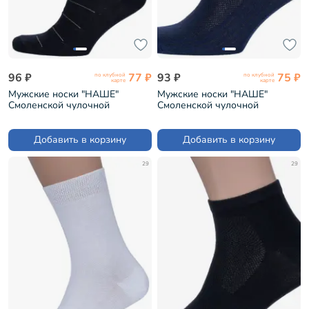
96 ₽
77 ₽
93 ₽
75 ₽
по клубной
по клубной
карте
карте
Мужские носки "НАШЕ"
Мужские носки "НАШЕ"
Смоленской чулочной
Смоленской чулочной
фабрики рис. 1, ЧЕРНЫЕ №1
фабрики рис. 1, ТЕМНО-
(4С58)
СИНИЕ №3-1 (522С1-1)
Добавить в корзину
Добавить в корзину
29
29