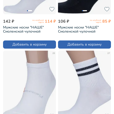
142 ₽
114 ₽
106 ₽
85 ₽
по клубной
по клубной
карте
карте
Мужские носки "НАШЕ"
Мужские носки "НАШЕ"
Смоленской чулочной
Смоленской чулочной
фабрики рис. 1, БЕЛЫЕ №0
фабрики рис. 1, ЧЕРНЫЕ №1
(522С12)
(522С33)
Добавить в корзину
Добавить в корзину
25
27