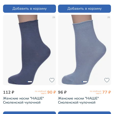
СИНИЕ №3-1 (7С161)
СИНИЕ №3-1 (2С7)
Добавить в корзину
Добавить в корзину
23
25
112 ₽
90 ₽
96 ₽
77 ₽
по клубной
по клубной
карте
карте
Женские носки "НАШЕ"
Женские носки "НАШЕ"
Смоленской чулочной
Смоленской чулочной
фабрики рис. 1, АНТРАЦИТ
фабрики рис. 1, СЕРЕБРИСТО-
№53-1 (2С7)
СЕРЫЕ №54 (2С7)