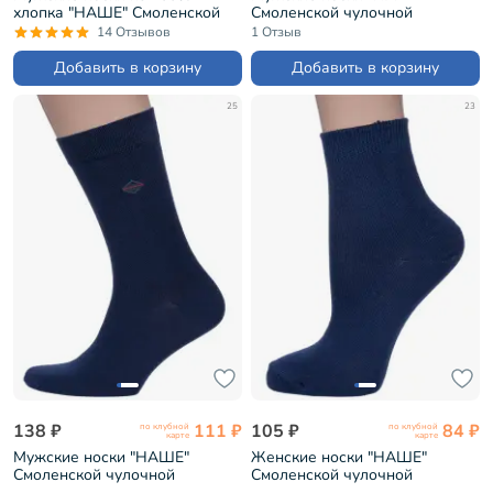
хлопка "НАШЕ" Смоленской
Смоленской чулочной
чулочной фабрики Антрацит
фабрики рис. 1, ЧЕРНЫЕ №1
14 Отзывов
1 Отзыв
(5С40)
(6С38)
Добавить в корзину
Добавить в корзину
25
23
138 ₽
111 ₽
105 ₽
84 ₽
по клубной
по клубной
карте
карте
Мужские носки "НАШЕ"
Женские носки "НАШЕ"
Смоленской чулочной
Смоленской чулочной
фабрики рис. 1, ТЕМНО-
фабрики рис. 1, ТЕМНО-