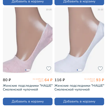
Добавить в корзину
Добавить в корзину
23-25
21-23
80 ₽
64 ₽
116 ₽
93 ₽
по клубной
по клубной
карте
карте
Женские подследники "НАШЕ"
Женские подследники "НАШЕ"
Смоленской чулочной
Смоленской чулочной
фабрики рис. 2, РОЗОВЫЕ
фабрики рис. 2, БЕЛЫЕ №0
МЕЛАНЖ №39-4 (412С1С)
(412С1С)
Добавить в корзину
Добавить в корзину