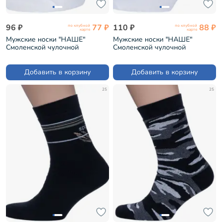
96 ₽
77 ₽
110 ₽
88 ₽
по клубной
по клубной
карте
карте
Мужские носки "НАШЕ"
Мужские носки "НАШЕ"
Смоленской чулочной
Смоленской чулочной
фабрики рис. 1, БЕЛЫЕ №0
фабрики рис. 2, БЕЛЫЕ № 0/1
(522С7)
(522С81)
Добавить в корзину
Добавить в корзину
25
25