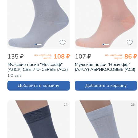
135 ₽
108 ₽
107 ₽
86 ₽
по клубной
по клубной
карте
карте
Мужские носки "Носкофф"
Мужские носки "Носкофф"
(АЛСУ) СВЕТЛО-СЕРЫЕ (АС3)
(АЛСУ) АБРИКОСОВЫЕ (АС3)
1 Отзыв
Добавить в корзину
Добавить в корзину
27
25