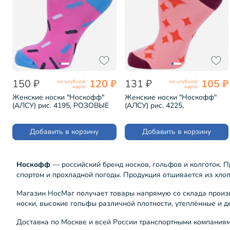
150 ₽
120 ₽
131 ₽
105 ₽
по клубной
по клубной
карте
карте
Женские носки "Носкофф"
Женские носки "Носкофф"
(АЛСУ) рис. 4195, РОЗОВЫЕ
(АЛСУ) рис. 4225,
(НЖ19)
ПЕРСИКОВЫЕ (НЖ19)
Добавить в корзину
Добавить в корзину
Носкофф
— российский бренд носков, гольфов и колготок. П
спортом и прохладной погоды. Продукция отшивается из хло
Магазин НосМаг получает товары напрямую со склада произ
носки, высокие гольфы различной плотности, утеплённые и д
Доставка по Москве и всей России транспортными компаниям