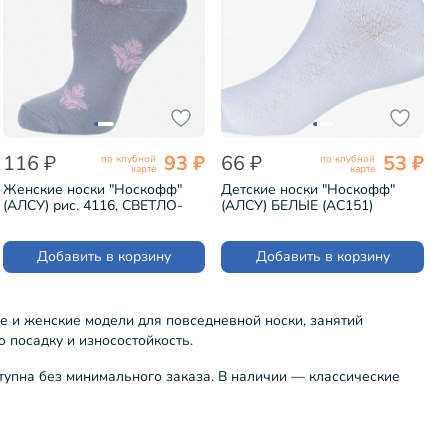
116 ₽
93 ₽
66 ₽
53 ₽
по клубной
по клубной
карте
карте
Женские носки "Носкофф"
Детские носки "Носкофф"
(АЛСУ) рис. 4116, СВЕТЛО-
(АЛСУ) БЕЛЫЕ (АС151)
СЕРЫЕ (ФС96)
Добавить в корзину
Добавить в корзину
ие и женские модели для повседневной носки, занятий
 посадку и износостойкость.
ступна без минимального заказа. В наличии — классические