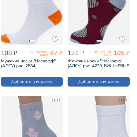
108 ₽
87 ₽
131 ₽
105 ₽
по клубной
по клубной
карте
карте
Мужские носки "Носкофф"
Женские носки "Носкофф"
(АЛСУ) рис. 2884,
(АЛСУ) рис. 4220, ВИШНЕВЫЕ
ОРАНЖЕВЫЕ (НМ50)
(НЖ19)
Добавить в корзину
Добавить в корзину
23-25
18-20