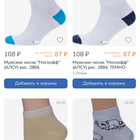
108 ₽
87 ₽
108 ₽
87 ₽
по клубной
по клубной
карте
карте
Мужские носки "Носкофф"
Мужские носки "Носкофф"
(АЛСУ) рис. 2884,
(АЛСУ) рис. 2884, ТЕМНО-
БИРЮЗОВЫЕ (НМ50)
СИНИЕ (НМ50)
1 Отзыв
Добавить в корзину
Добавить в корзину
23-25
23-25