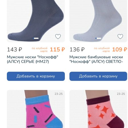
143 ₽
115 ₽
136 ₽
109 ₽
по клубной
по клубной
карте
карте
Мужские носки "Носкофф"
Мужские бамбуковые носки
(АЛСУ) СЕРЫЕ (НМ27)
"Носкофф" (АЛСУ) СВЕТЛО-
СЕРЫЕ (НМ31)
Добавить в корзину
Добавить в корзину
23-25
23-25