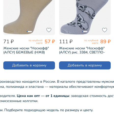
71 ₽
57 ₽
111 ₽
89 ₽
по клубной
по клубной
карте
карте
Женские носки "Носкофф"
Женские носки "Носкофф"
(АЛСУ) БЕЖЕВЫЕ (НЖ8)
(АЛСУ) рис. 3384, СВЕТЛО-
СЕРЫЕ (ФС47)
Добавить в корзину
Добавить в корзину
роизводство находится в России. В каталоге представлены мужск
пка, полиамида и эластана — материалы обеспечивают комфортную
водителя.
Цена как опт — от 1 единицы
: заводская стоимость до
емисезонные колготки.
и. Подберите подходящую модель по размеру и цвету.