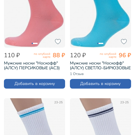
110 ₽
88 ₽
120 ₽
96 ₽
по клубной
по клубной
карте
карте
Мужские носки "Носкофф"
Мужские носки "Носкофф"
(АЛСУ) ПЕРСИКОВЫЕ (АС3)
(АЛСУ) СВЕТЛО-БИРЮЗОВЫЕ
(АС3)
1 Отзыв
Добавить в корзину
Добавить в корзину
23-25
23-25