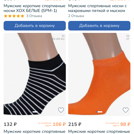
Мужские короткие спортивные
Мужские спортивные носки с
носки ХОХ БЕЛЫЕ (SPM-1)
махровыми пяткой и мыском
ХОХ ЧЕРНО-СИНИЕ (SPM-10)
3 Отзыва
2 Отзыва
Добавить в корзину
Добавить в корзину
25
25
25 (39-41)
27
132 ₽
106 ₽
215 ₽
98 ₽
по клубной
по клубной
карте
карте
Мужские короткие спортивные
Мужские короткие спортивные