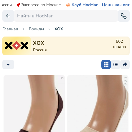
России
Экспресс по Москве
Клуб НосМаг - Цены как опт
Главная
Бренды
ХОХ
562
ХОХ
товара
Россия
29
25
27
29