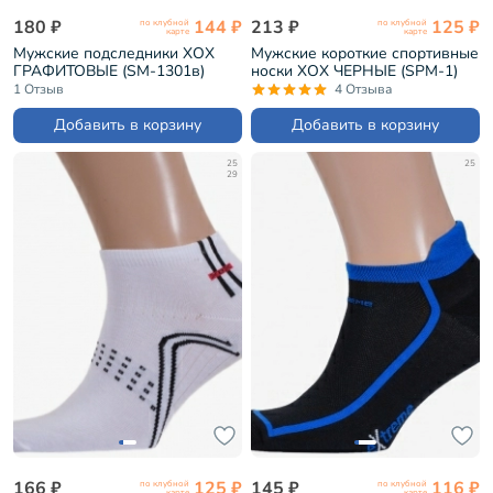
180 ₽
144 ₽
213 ₽
125 ₽
по клубной
по клубной
карте
карте
Мужские подследники ХОХ
Мужские короткие спортивные
ГРАФИТОВЫЕ (SM-1301в)
носки ХОХ ЧЕРНЫЕ (SPM-1)
1 Отзыв
4 Отзыва
Добавить в корзину
Добавить в корзину
25
25
29
166 ₽
125 ₽
145 ₽
116 ₽
по клубной
по клубной
карте
карте