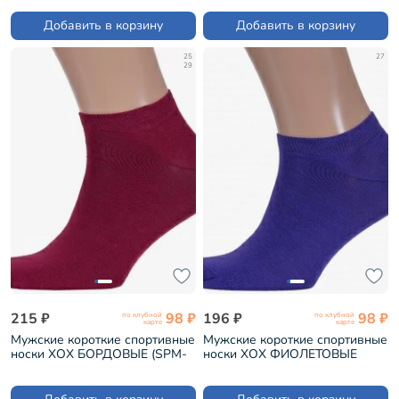
Добавить в корзину
Добавить в корзину
25
27
29
215 ₽
98 ₽
196 ₽
98 ₽
по клубной
по клубной
карте
карте
Мужские короткие спортивные
Мужские короткие спортивные
носки ХОХ БОРДОВЫЕ (SPM-
носки ХОХ ФИОЛЕТОВЫЕ
180)
(SPM-180)