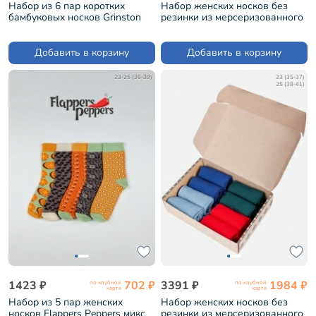
Набор из 6 пар коротких
Набор женских носков без
бамбуковых носков Grinston
резинки из мерсеризованного
микс 3 (PG-15D33-6)
хлопка, 8 пар Grinston микс 2
(PG-15D22-8)
Добавить в корзину
Добавить в корзину
23-25 (36-39)
23 (35-37)
25 (38-41)
1423 ₽
702 ₽
3391 ₽
1984 ₽
по клубной
по клубной
карте
карте
Набор из 5 пар женских
Набор женских носков без
носков Flappers Peppers микс
резинки из мерсеризованного