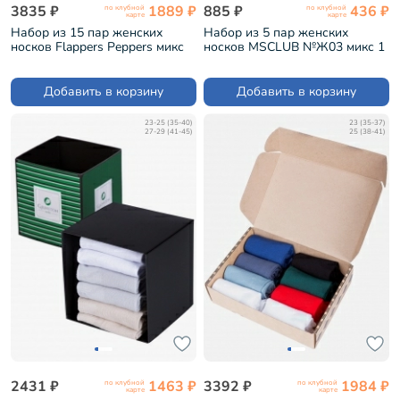
3835 ₽
1889 ₽
885 ₽
436 ₽
по клубной
по клубной
карте
карте
Набор из 15 пар женских
Набор из 5 пар женских
носков Flappers Peppers микс
носков MSCLUB №Ж03 микс 1
(15-1МБ19Ж-1)
(ВИМ5-ж3)
Добавить в корзину
Добавить в корзину
23-25 (35-40)
23 (35-37)
27-29 (41-45)
25 (38-41)
2431 ₽
1463 ₽
3392 ₽
1984 ₽
по клубной
по клубной
карте
карте