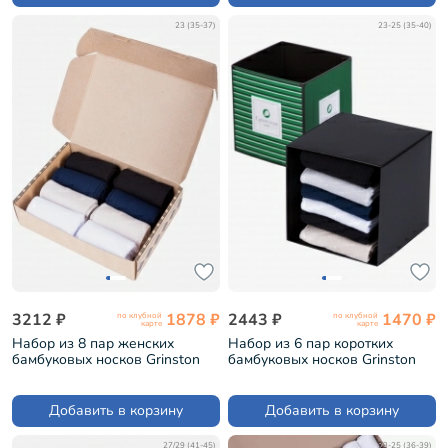
23 (35-37)
23-25 (35-40)
3212 ₽
1878 ₽
2443 ₽
1470 ₽
по клубной
по клубной
карте
карте
Набор из 8 пар женских
Набор из 6 пар коротких
бамбуковых носков Grinston
бамбуковых носков Grinston
микс 2 (PG-17D2-8)
микс 1 (PG-15D33-6)
Добавить в корзину
Добавить в корзину
27/29 (41-45)
23-25 (36-39)