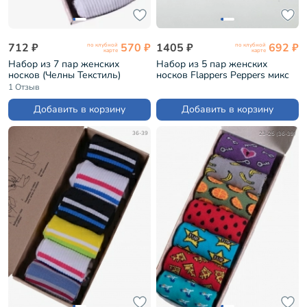
712 ₽
570 ₽
1405 ₽
692 ₽
по клубной
по клубной
карте
карте
Набор из 7 пар женских
Набор из 5 пар женских
носков (Челны Текстиль)
носков Flappers Peppers микс
белые (L34-7-0)
(5-1МБ19Ж-3)
1 Отзыв
Добавить в корзину
Добавить в корзину
36-39
23-25 (36-39)