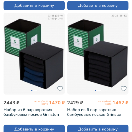
Добавить в корзину
Добавить в корзину
23-25 (35-40)
23-25 (35-40)
27-29 (41-45)
2443 ₽
1470 ₽
2429 ₽
1462 ₽
по клубной
по клубной
карте
карте
Набор из 6 пар коротких
Набор из 6 пар коротких
бамбуковых носков Grinston
бамбуковых носков Grinston
микс 2 (PG-15D33-6)
ЧЕРНЫЕ (PG-15D33-6)
Добавить в корзину
Добавить в корзину