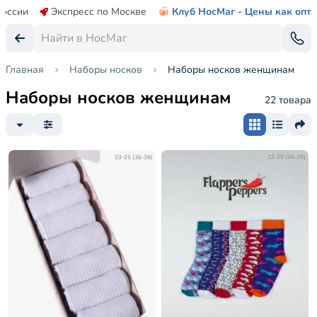
России
Экспресс по Москве
Клуб НосМаг - Цены как опт
Главная
Наборы носков
Наборы носков женщинам
Наборы носков женщинам
22 товара
23-25 (36-39)
23-25 (36-39)