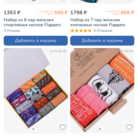
1353 ₽
666 ₽
1798 ₽
886 ₽
по клубной
по клубной
карте
карте
Набор из 6 пар женских
Набор из 7 пар женских
спортивных носков Flappers
хлопковых носков Flappers
Peppers микс (6-1СП19М-1)
Peppers микс (7-1МБ19Ж-2)
4 Отзыва
5 Отзывов
Добавить в корзину
Добавить в корзину
23-25 (36-39)
23-25 (36-39)