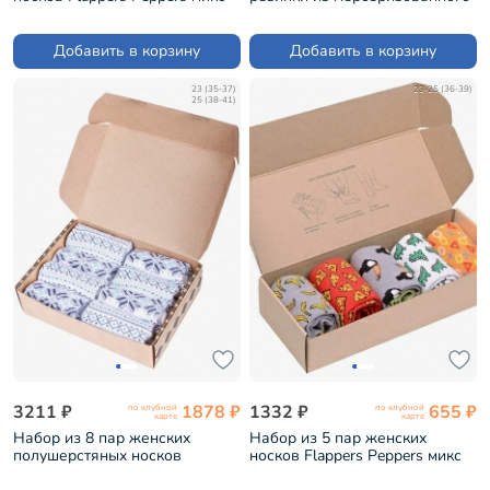
(5-1МБ19Ж-2)
хлопка, 8 пар Grinston микс 3
(PG-15D22-8)
Добавить в корзину
Добавить в корзину
23 (35-37)
23-25 (36-39)
25 (38-41)
3211 ₽
1878 ₽
1332 ₽
655 ₽
по клубной
по клубной
карте
карте
Набор из 8 пар женских
Набор из 5 пар женских
полушерстяных носков
носков Flappers Peppers микс
Grinston БЕЛЫЕ (PG-17D4-8)
(5-1МБ19Ж-1)