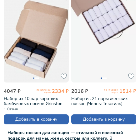
4047 ₽
2334 ₽
2016 ₽
1514 ₽
по клубной
по клубной
карте
карте
Набор из 10 пар коротких
Набор из 21 пары женских
бамбуковых носков Grinston
носков (Челны Текстиль)
микс (PG-15D33-10k)
БЕЛЫЕ (L34-21-0ж)
1 Отзыв
Добавить в корзину
Добавить в корзину
Наборы носков для женщин — стильный и полезный
подарок для мамы, жены, сестры или коллеги.
В