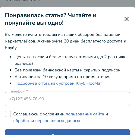
Поставщикам
Понравилась статья? Читайте и
Реквизиты
покупайте выгодно!
Контакты
Вы можете купить товары из наших обзоров без наценок
Адрес
маркетплейсов. Активируйте 30 дней бесплатного доступа к
г. Москва, м. Строгино, ул. Кулакова, 20 стр 1Б
Клубу:
8 800 333 13 27
(Бесплатная линия)
Цены на носки и белье станут оптовыми (до 2 раз ниже
розницы)
admin@nosmag.ru
Без привязки банковской карты и скрытых подписок
Есть вопрос?
Напишите нам
Активация за 10 секунд прямо во время чтения
с 10:00 до 19:00 по МСК, выходной ПН-ВТ
Подробнее о том, как устроен Клуб НосМаг
Телефон
Мы заботимся о вашей конфиденциальности
Находясь на данном сайте вы соглашаетесь с тем, что мы
Публичная оферта
Cоглашаюсь с условиями
пользования сайта
и
используем
cookie-файлы
обработки персональных данных
Пользовательское соглашение
Согласен
Политика конфиденциальности