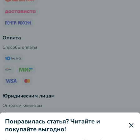
Оплата
Способы оплаты
Юридическим лицам
Оптовым клиентам
Поставщикам
Понравилась статья? Читайте и
Реквизиты
покупайте выгодно!
Контакты