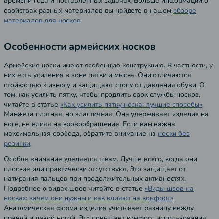
времени года и поставленных задачах. Больше информации о
свойствах разных материалов вы найдете в нашем
обзоре
материалов для носков
.
Особенности армейских носков
Армейские носки имеют особенную конструкцию. В частности, у
них есть усиления в зоне пятки и мыска. Они отличаются
стойкостью к износу и защищают стопу от давления обуви. О
том, как усилить пятку, чтобы продлить срок службы носков,
читайте в статье
«Как усилить пятку носка: лучшие способы»
.
Манжета плотная, но эластичная. Она удерживает изделие на
ноге, не влияя на кровообращение. Если вам важна
максимальная свобода, обратите внимание на
носки без
резинки
.
Особое внимание уделяется швам. Лучше всего, когда они
плоские или практически отсутствуют. Это защищает от
натирания пальцев при продолжительных активностях.
Подробнее о видах швов читайте в статье
«Виды швов на
носках: зачем они нужны и как влияют на комфорт»
.
Анатомическая форма изделия учитывает разницу между
правой и левой ногой. Это повышает комфорт использования.