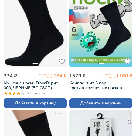
274 ₽
184 ₽
1570 ₽
1160 ₽
по клубной
по клубной
карте
карте
Мужские носки DiWaRi рис.
Комплект из 6 пар
000, ЧЕРНЫЕ (5С-08СП)
противогрибковых носков
Гигиена-грибок "Классик"
5 Отзывов
ЧЕРНЫЙ (H419)
Добавить в корзину
Добавить в корзину
25 (40-41)
25
27
29
31