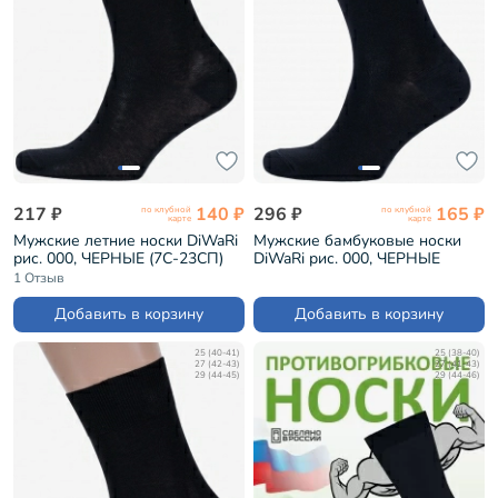
217 ₽
140 ₽
296 ₽
165 ₽
по клубной
по клубной
карте
карте
Мужские летние носки DiWaRi
Мужские бамбуковые носки
рис. 000, ЧЕРНЫЕ (7С-23СП)
DiWaRi рис. 000, ЧЕРНЫЕ
(7С-94СП)
1 Отзыв
Добавить в корзину
Добавить в корзину
25 (40-41)
25 (38-40)
27 (42-43)
27 (41-43)
29 (44-45)
29 (44-46)