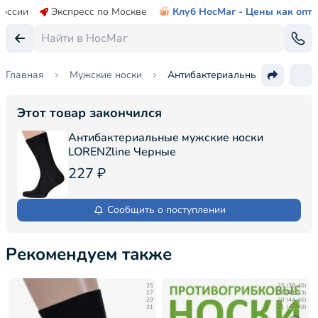
России
Экспресс по Москве
Клуб НосМаг - Цены как опт
Главная
Мужские носки
Антибактериальные мужские но
Этот товар закончился
Антибактериальные мужские носки
LORENZline Черные
227 ₽
Сообщить о поступлении
Рекомендуем также
25
25 (38-40)
27
27 (41-43)
29
29 (44-46)
31
31 (47-48)