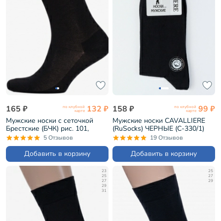
165 ₽
132 ₽
158 ₽
99 ₽
по клубной
по клубной
карте
карте
Мужские носки с сеточкой
Мужские носки CAVALLIERE
Брестские (БЧК) рис. 101,
(RuSocks) ЧЕРНЫЕ (С-330/1)
ЧЕРНЫЕ (18С2129)
5 Отзывов
19 Отзывов
Добавить в корзину
Добавить в корзину
23
25
25
27
27
29
29
31