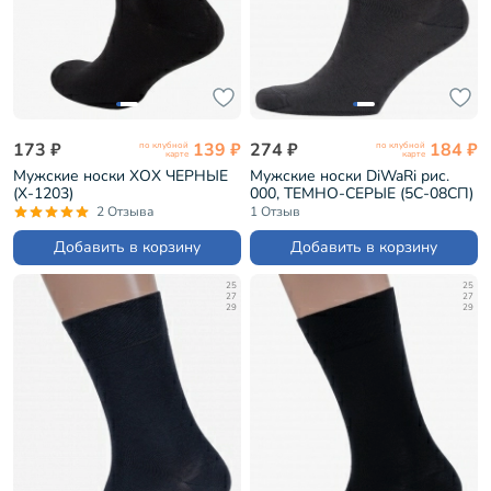
173 ₽
139 ₽
274 ₽
184 ₽
по клубной
по клубной
карте
карте
Мужские носки ХОХ ЧЕРНЫЕ
Мужские носки DiWaRi рис.
(X-1203)
000, ТЕМНО-СЕРЫЕ (5С-08СП)
2 Отзыва
1 Отзыв
Добавить в корзину
Добавить в корзину
25
25
27
27
29
29