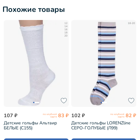
Похожие товары
12
18-20
14
16
18
20
107 ₽
83 ₽
102 ₽
82 ₽
по клубной
по клубной
карте
карте
Детские гольфы Альтаир
Детские гольфы LORENZline
БЕЛЫЕ (С155)
СЕРО-ГОЛУБЫЕ (Л99)